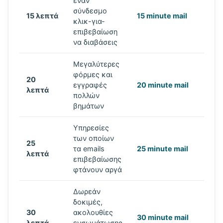
έναν
σύνδεσμο
15 λεπτά
15 minute mail
κλικ-για-
επιβεβαίωση
να διαβάσεις
Μεγαλύτερες
φόρμες και
20
εγγραφές
20 minute mail
λεπτά
πολλών
βημάτων
Υπηρεσίες
των οποίων
25
τα emails
25 minute mail
λεπτά
επιβεβαίωσης
φτάνουν αργά
Δωρεάν
δοκιμές,
30
ακολουθίες
30 minute mail
λεπτά
ενσωμάτωσης