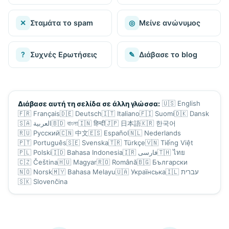
✕
Σταμάτα το spam
◎
Μείνε ανώνυμος
?
Συχνές Ερωτήσεις
✎
Διάβασε το blog
🇺🇸
English
Διάβασε αυτή τη σελίδα σε άλλη γλώσσα:
🇫🇷
Français
🇩🇪
Deutsch
🇮🇹
Italiano
🇫🇮
Suomi
🇩🇰
Dansk
🇸🇦
العربية
🇧🇩
বাংলা
🇮🇳
हिन्दी
🇯🇵
日本語
🇰🇷
한국어
🇷🇺
Русский
🇨🇳
中文
🇪🇸
Español
🇳🇱
Nederlands
🇵🇹
Português
🇸🇪
Svenska
🇹🇷
Türkçe
🇻🇳
Tiếng Việt
🇵🇱
Polski
🇮🇩
Bahasa Indonesia
🇮🇷
فارسی
🇹🇭
ไทย
🇨🇿
Čeština
🇭🇺
Magyar
🇷🇴
Română
🇧🇬
Български
🇳🇴
Norsk
🇲🇾
Bahasa Melayu
🇺🇦
Українська
🇮🇱
עברית
🇸🇰
Slovenčina