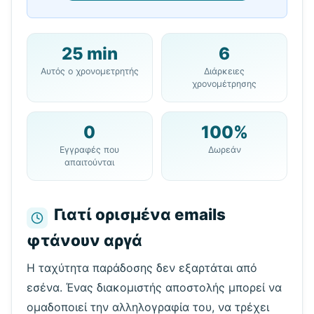
25 min
6
Η Διεύθυνση 10 Λεπτού Email
Αυτός ο χρονομετρητής
Διάρκειες
σας:
χρονομέτρησης
0
100%
Αντιγραφή
QR
Εγγραφές που
Δωρεάν
απαιτούνται
Γιατί ορισμένα emails
Επόμενη ανανέωση σε
15
δευτερόλεπτα
φτάνουν αργά
Αποστολέας
Θέμα
Ενέργεια
Η ταχύτητα παράδοσης δεν εξαρτάται από
εσένα. Ένας διακομιστής αποστολής μπορεί να
ομαδοποιεί την αλληλογραφία του, να τρέχει