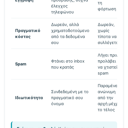
τη
έλεγχος
φόρτωση
τηλεφώνου
Δωρεάν, αλλά
Δωρεάν,
Πραγματικό
χρηματοδοτούμενο
χωρίς
κόστος
από τα δεδομένα
τίποτα να
σου
συλλέγεται
Λήγει πριν
Φτάνει στο inbox
προλάβει
Spam
που κρατάς
να χτιστεί
spam
Παραμένει
Συνδεδεμένη με το
ανώνυμη
Ιδιωτικότητα
πραγματικό σου
από την
όνομα
αρχή μέχρι
το τέλος