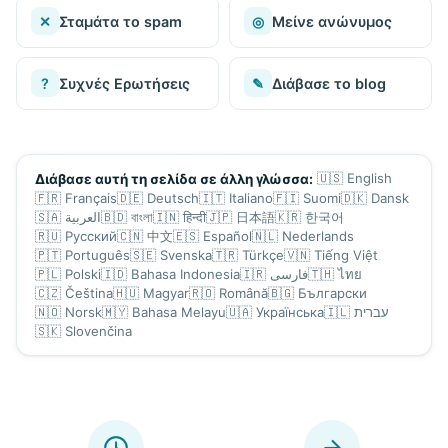
✕
Σταμάτα το spam
◎
Μείνε ανώνυμος
?
Συχνές Ερωτήσεις
✎
Διάβασε το blog
🇺🇸
English
Διάβασε αυτή τη σελίδα σε άλλη γλώσσα:
🇫🇷
Français
🇩🇪
Deutsch
🇮🇹
Italiano
🇫🇮
Suomi
🇩🇰
Dansk
🇸🇦
العربية
🇧🇩
বাংলা
🇮🇳
हिन्दी
🇯🇵
日本語
🇰🇷
한국어
🇷🇺
Русский
🇨🇳
中文
🇪🇸
Español
🇳🇱
Nederlands
🇵🇹
Português
🇸🇪
Svenska
🇹🇷
Türkçe
🇻🇳
Tiếng Việt
🇵🇱
Polski
🇮🇩
Bahasa Indonesia
🇮🇷
فارسی
🇹🇭
ไทย
🇨🇿
Čeština
🇭🇺
Magyar
🇷🇴
Română
🇧🇬
Български
🇳🇴
Norsk
🇲🇾
Bahasa Melayu
🇺🇦
Українська
🇮🇱
עברית
🇸🇰
Slovenčina