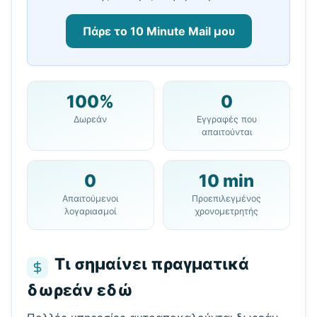
Πάρε το 10 Minute Mail μου
100%
0
Η Διεύθυνση 10 Λεπτού Email
Δωρεάν
Εγγραφές που
σας:
απαιτούνται
0
10 min
Αντιγραφή
QR
Απαιτούμενοι
Προεπιλεγμένος
λογαριασμοί
χρονομετρητής
Τι σημαίνει πραγματικά
Επόμενη ανανέωση σε
15
δευτερόλεπτα
δωρεάν εδώ
Αποστολέας
Θέμα
Ενέργεια