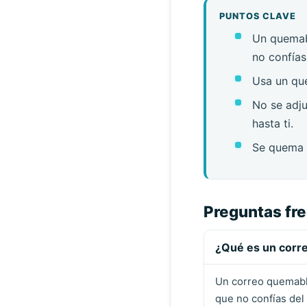
PUNTOS CLAVE
Un quemabl
no confías
Usa un que
No se adju
hasta ti.
Se quema s
Preguntas fr
¿Qué es un corr
Un correo quemable
que no confías del