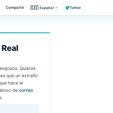
🇪🇸
Compartir
Español
Tuitear
 Real
iesgosos. Quieres
res que un extraño
que hace el
teloso de
correo
s.