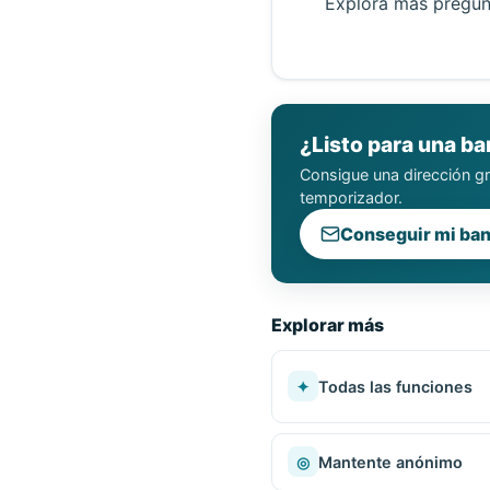
Explora más pregun
¿Listo para una ba
Consigue una dirección gr
temporizador.
Conseguir mi ban
Explorar más
✦
Todas las funciones
◎
Mantente anónimo