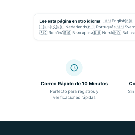
🇺🇸
English
🇫🇷
Lee esta página en otro idioma:
🇨🇳
中文
🇳🇱
Nederlands
🇵🇹
Português
🇸🇪
Sven
🇷🇴
Română
🇧🇬
Български
🇳🇴
Norsk
🇲🇾
Bahas
Correo Rápido de 10 Minutos
Co
Perfecto para registros y
Sin
verificaciones rápidas