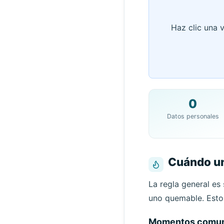
Haz clic una v
0
Datos personales
Cuándo un
Eli
La regla general es 
uno quemable. Esto
Remitent
Momentos comun