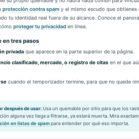
ble su propio quemable y no habrá nada común para vincula
a
protección contra spam
y el mismo escudo que obtienes
ndo tu identidad real fuera de su alcance. Conoce el pano
e cómo
proteger tu privacidad
en línea.
 en tres pasos
ón privada
que aparece en la parte superior de la página.
ncio clasificado, mercado, o registro de citas
en el que aú
rse
cuando el temporizador termine, para que no quede nin
r después de usar:
Usa un quemable por sitio para que los rast
cción alguna vez llega a filtrarse, ya estará muerta. Mira exacta
ción en listas de spam
para entender por qué eso importa.