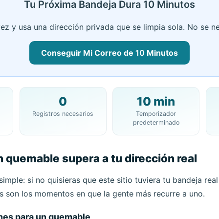
Tu Próxima Bandeja Dura 10 Minutos
ez y usa una dirección privada que se limpia sola. No se n
Conseguir Mi Correo de 10 Minutos
0
10 min
Tu Dirección de 10 Minute Mail:
Registros necesarios
Temporizador
predeterminado
Copiar
 quemable supera a tu dirección real
minar Seleccionados
Cambiar Correo
Act
simple: si no quisieras que este sitio tuviera tu bandeja rea
Próxima actualización en
15
segundos
s son los momentos en que la gente más recurre a uno.
e
Asunto
es para un quemable