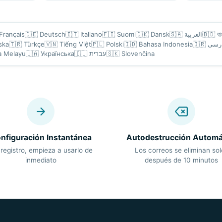
Français
🇩🇪
Deutsch
🇮🇹
Italiano
🇫🇮
Suomi
🇩🇰
Dansk
🇸🇦
العربية
🇧🇩
বা
ska
🇹🇷
Türkçe
🇻🇳
Tiếng Việt
🇵🇱
Polski
🇮🇩
Bahasa Indonesia
🇮🇷
رسی
a Melayu
🇺🇦
Українська
🇮🇱
עברית
🇸🇰
Slovenčina
nfiguración Instantánea
Autodestrucción Automá
 registro, empieza a usarlo de
Los correos se eliminan sol
inmediato
después de 10 minutos