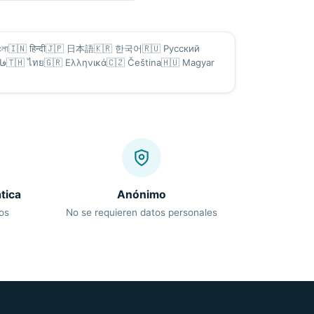
ংলা
🇮🇳
हिन्दी
🇯🇵
日本語
🇰🇷
한국어
🇷🇺
Русский
فا
🇹🇭
ไทย
🇬🇷
Ελληνικά
🇨🇿
Čeština
🇭🇺
Magyar
tica
Anónimo
os
No se requieren datos personales