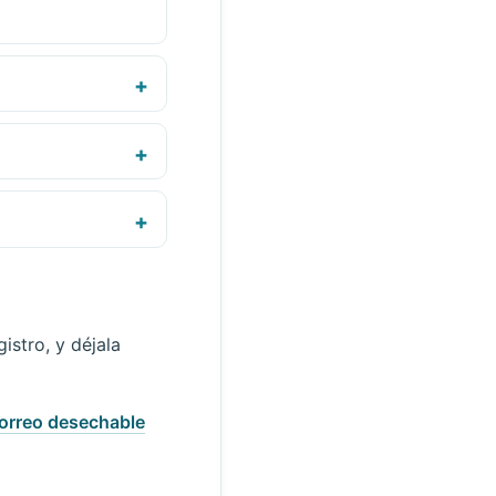
istro, y déjala
orreo desechable