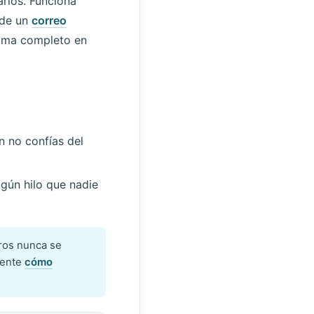
rlos. Funciona
 de un
correo
rama completo en
n no confías del
gún hilo que nadie
ros nunca se
mente
cómo