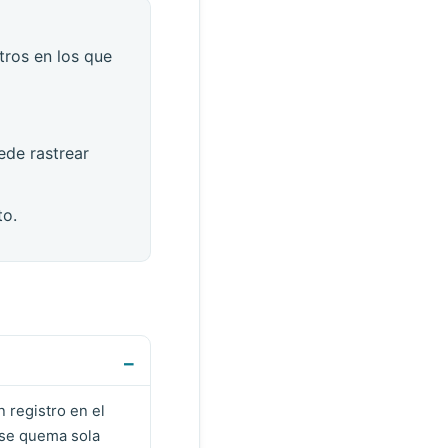
tros en los que
.
ede rastrear
to.
 registro en el
 se quema sola