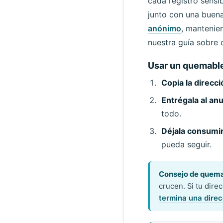
cada registro sensi
junto con una buen
anónimo
, mantenie
nuestra guía sobr
Usar un quemable
Copia la direcci
Entrégala al anu
todo.
Déjala consumi
pueda seguir.
Consejo de quema
crucen. Si tu dire
termina una direc