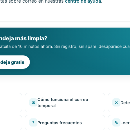
tas sobre correo en nuestras
centro de ayuda
.
ndeja más limpia?
atuita de 10 minutos ahora. Sin registro, sin spam, desaparece cua
deja gratis
Cómo funciona el correo
✉
✕
Dete
temporal
?
Preguntas frecuentes
✎
Leer