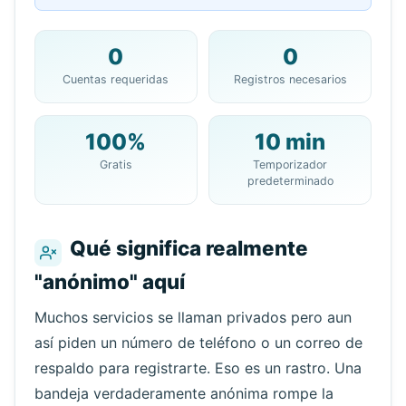
0
0
Tu Dirección de 10 Minute
Cuentas requeridas
Registros necesarios
Mail:
100%
10 min
Gratis
Temporizador
Copiar
QR
predeterminado
Qué significa realmente
"anónimo" aquí
Próxima actualización en
15
segundos
Muchos servicios se llaman privados pero aun
Remitente
Asunto
Acción
así piden un número de teléfono o un correo de
respaldo para registrarte. Eso es un rastro. Una
bandeja verdaderamente anónima rompe la