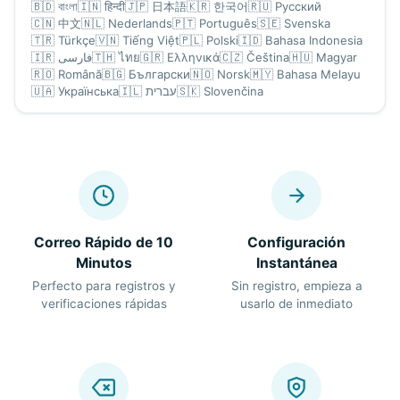
🇧🇩
বাংলা
🇮🇳
हिन्दी
🇯🇵
日本語
🇰🇷
한국어
🇷🇺
Русский
🇨🇳
中文
🇳🇱
Nederlands
🇵🇹
Português
🇸🇪
Svenska
🇹🇷
Türkçe
🇻🇳
Tiếng Việt
🇵🇱
Polski
🇮🇩
Bahasa Indonesia
🇮🇷
فارسی
🇹🇭
ไทย
🇬🇷
Ελληνικά
🇨🇿
Čeština
🇭🇺
Magyar
🇷🇴
Română
🇧🇬
Български
🇳🇴
Norsk
🇲🇾
Bahasa Melayu
🇺🇦
Українська
🇮🇱
עברית
🇸🇰
Slovenčina
Correo Rápido de 10
Configuración
Minutos
Instantánea
Perfecto para registros y
Sin registro, empieza a
verificaciones rápidas
usarlo de inmediato