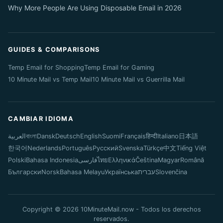
Why More People Are Using Disposable Email in 2026
GUIDES & COMPARISONS
Temp Email for Shopping
Temp Email for Gaming
10 Minute Mail vs Temp Mail
10 Minute Mail vs Guerrilla Mail
CAMBIAR IDIOMA
العربية
বাংলা
Dansk
Deutsch
English
Suomi
Français
हिन्दी
Italiano
日本語
한국어
Nederlands
Português
Русский
Svenska
Türkçe
中文
Tiếng Việt
Polski
Bahasa Indonesia
فارسی
ไทย
Ελληνικά
Čeština
Magyar
Română
Български
Norsk
Bahasa Melayu
Українська
עברית
Slovenčina
Copyright © 2026 10MinuteMail.now - Todos los derechos
reservados.