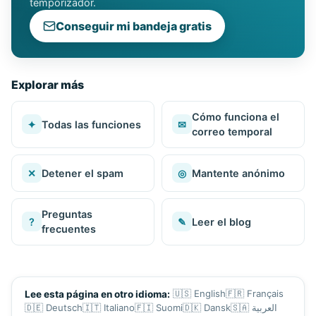
temporizador.
Conseguir mi bandeja gratis
Explorar más
Cómo funciona el
✦
Todas las funciones
✉
correo temporal
✕
Detener el spam
◎
Mantente anónimo
Preguntas
?
✎
Leer el blog
frecuentes
🇺🇸
English
🇫🇷
Français
Lee esta página en otro idioma:
🇩🇪
Deutsch
🇮🇹
Italiano
🇫🇮
Suomi
🇩🇰
Dansk
🇸🇦
العربية