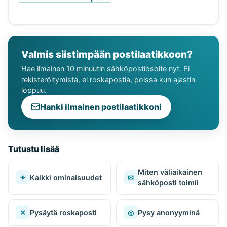
Valmis siistimpään postilaatikkoon?
Hae ilmainen 10 minuutin sähköpostiosoite nyt. Ei
rekisteröitymistä, ei roskapostia, poissa kun ajastin
loppuu.
Hanki ilmainen postilaatikkoni
Tutustu lisää
Miten väliaikainen
✦
Kaikki ominaisuudet
✉
sähköposti toimii
✕
Pysäytä roskaposti
◎
Pysy anonyyminä