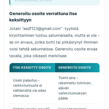
Generoitu osoite verrattuna itse
keksittyyn
Jotain "asdf123@gmail.com" -tyylistä
kirjoittaminen tuntuu satunnaiselta, mutta ei ole -
se on arvaus, jonka botti tai pitkästynyt ihminen
voisi tehdä sekunneissa. Generoitu osoite eroaa
tavalla, joka oikeasti merkitsee:
ITSE KEKSITTY OSOITE
GENEROITU OSOITE
Toimii aina -
Usein palautuu -
rakennettu toimivan,
verkkotunnusta ei
elävän
välttämättä ole edes
verkkotunnuksen
olemassa
päälle
Helppo arvata, jos sitä
Uusi satunnainen