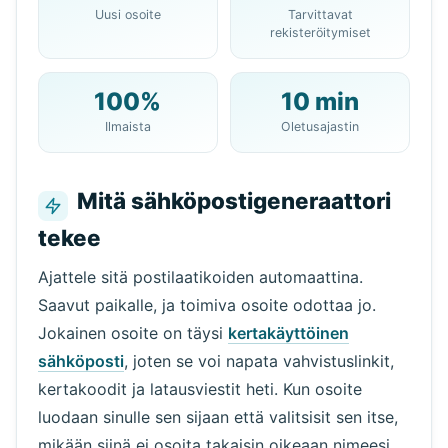
10 minuutin
Uusi osoite
Tarvittavat
sähköpostiosoitteesi:
rekisteröitymiset
100%
10 min
Kopioi
QR
Ilmaista
Oletusajastin
Mitä sähköpostigeneraattori
tekee
Seuraava päivitys
15
sekuntia
Ajattele sitä postilaatikoiden automaattina.
Lähettäjä
Aihe
Toiminto
Saavut paikalle, ja toimiva osoite odottaa jo.
Jokainen osoite on täysi
kertakäyttöinen
sähköposti
, joten se voi napata vahvistuslinkit,
kertakoodit ja latausviestit heti. Kun osoite
luodaan sinulle sen sijaan että valitsisit sen itse,
mikään siinä ei osoita takaisin oikeaan nimeesi.