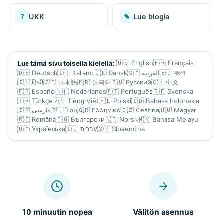
?
UKK
✎
Lue blogia
🇺🇸
English
🇫🇷
Français
Lue tämä sivu toisella kielellä:
🇩🇪
Deutsch
🇮🇹
Italiano
🇩🇰
Dansk
🇸🇦
العربية
🇧🇩
বাংলা
🇮🇳
हिन्दी
🇯🇵
日本語
🇰🇷
한국어
🇷🇺
Русский
🇨🇳
中文
🇪🇸
Español
🇳🇱
Nederlands
🇵🇹
Português
🇸🇪
Svenska
🇹🇷
Türkçe
🇻🇳
Tiếng Việt
🇵🇱
Polski
🇮🇩
Bahasa Indonesia
🇮🇷
فارسی
🇹🇭
ไทย
🇬🇷
Ελληνικά
🇨🇿
Čeština
🇭🇺
Magyar
🇷🇴
Română
🇧🇬
Български
🇳🇴
Norsk
🇲🇾
Bahasa Melayu
🇺🇦
Українська
🇮🇱
עברית
🇸🇰
Slovenčina
10 minuutin nopea
Välitön asennus