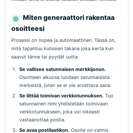
Odotetaan saapuvia sähköposteja...
Miten generaattori rakentaa
osoitteesi
Päivitä
Prosessi on nopea ja automaattinen. Tässä on,
mitä tapahtuu kulissien takana joka kerta kun
saavut tänne tai pyydät uutta.
Se valitsee satunnaisen merkkijonon.
Osoitteen alkuosa luodaan satunnaisista
merkeistä, joten se ei ole arvattava sana.
Se liittää toimivan verkkotunnuksen.
Tuo
satunnainen nimi yhdistetään toimivaan
verkkotunnukseen, joka voi oikeasti
vastaanottaa postia.
Se avaa postilaatikon.
Osoite on valmis