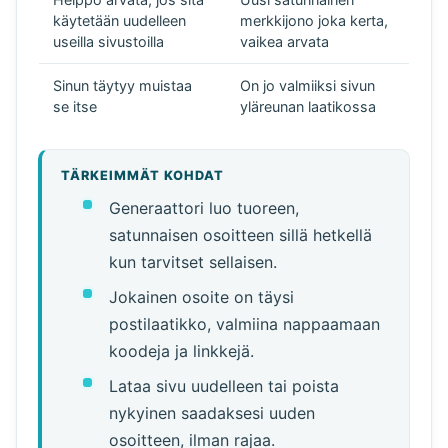
käytetään uudelleen
merkkijono joka kerta,
useilla sivustoilla
vaikea arvata
Sinun täytyy muistaa
On jo valmiiksi sivun
se itse
yläreunan laatikossa
TÄRKEIMMÄT KOHDAT
Generaattori luo tuoreen,
satunnaisen osoitteen sillä hetkellä
kun tarvitset sellaisen.
Jokainen osoite on täysi
postilaatikko, valmiina nappaamaan
koodeja ja linkkejä.
Lataa sivu uudelleen tai poista
nykyinen saadaksesi uuden
osoitteen, ilman rajaa.