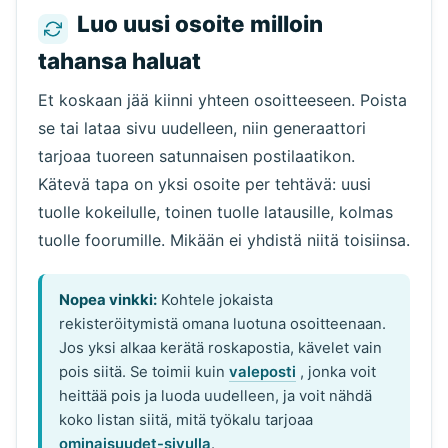
Luo uusi osoite milloin
tahansa haluat
Et koskaan jää kiinni yhteen osoitteeseen. Poista
se tai lataa sivu uudelleen, niin generaattori
tarjoaa tuoreen satunnaisen postilaatikon.
Kätevä tapa on yksi osoite per tehtävä: uusi
tuolle kokeilulle, toinen tuolle latausille, kolmas
tuolle foorumille. Mikään ei yhdistä niitä toisiinsa.
Nopea vinkki:
Kohtele jokaista
rekisteröitymistä omana luotuna osoitteenaan.
Jos yksi alkaa kerätä roskapostia, kävelet vain
pois siitä. Se toimii kuin
valeposti
, jonka voit
heittää pois ja luoda uudelleen, ja voit nähdä
koko listan siitä, mitä työkalu tarjoaa
ominaisuudet-sivulla
.