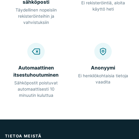
sähköposti
Ei rekisteröintiä, aloita
käyttö heti
Täydellinen nopeisiin
rekisteröinteihin ja
vahvistuksiin
Automaattinen
Anonyymi
itsestuhoutuminen
Ei henkilökohtaisia tietoja
vaadita
Sähköpostit poistuvat
automaattisesti 10
minuutin kuluttua
TIETOA MEISTÄ