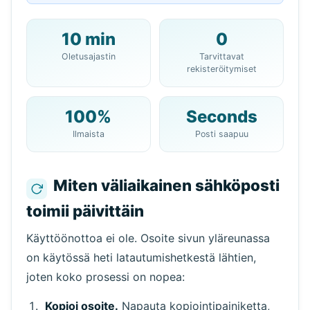
10 min
0
10 minuutin
Oletusajastin
Tarvittavat
sähköpostiosoitteesi:
rekisteröitymiset
100%
Seconds
Kopioi
QR
Ilmaista
Posti saapuu
Miten väliaikainen sähköposti
toimii päivittäin
Seuraava päivitys
15
sekuntia
Käyttöönottoa ei ole. Osoite sivun yläreunassa
Lähettäjä
Aihe
Toiminto
on käytössä heti latautumishetkestä lähtien,
joten koko prosessi on nopea:
Kopioi osoite.
Napauta kopiointipainiketta,