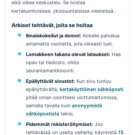
eikä oikea keskustelu. Se loistaa
kertaluontoisissa, yksisuuntaisissa viesteissä.
Arkiset tehtävät, joita se hoitaa
Ilmaiskokeilut ja demot:
Kokeile palvelua
antamatta osoitetta, jota oikeasti luet.
Lomakkeen takana olevat lataukset:
Hae
opas tai tiedosto, ohita
seurantamarkkinointi.
Epäilyttävät sivustot:
Kun sivu tuntuu
epäilyttävältä,
kertakäyttöinen sähköposti
pitää oman osoitteesi ulottumattomissa,
samalla tavalla kuin
anonyymistä
sähköpostista
tekisi.
Pidemmät rekisteröitymiset:
Jos
tehtävässä on useita vaiheita, käynnistä
15