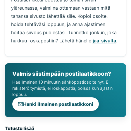
yläreunassa, valmiina ottamaan vastaan mitä
tahansa sivusto lähettää sille. Kopioi osoite,
hoida tehtäväsi loppuun, ja anna ajastimen
hoitaa siivous puolestasi. Tunnetko jonkun, joka
hukkuu roskapostiin? Lähetä hänelle
jaa-sivulta
.
Valmis siistimpään postilaatikkoon?
Hae ilmainen 10 minuutin sähköpostiosoite nyt. Ei
rekisteröitymistä, ei roskapostia, poissa kun ajastin
loppuu.
Hanki ilmainen postilaatikkoni
Tutustu lisää