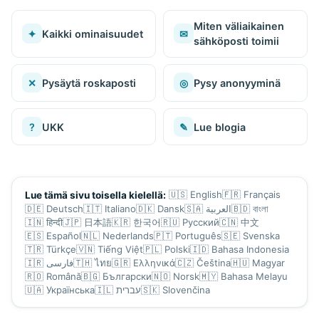
Miten väliaikainen
✦
Kaikki ominaisuudet
✉
sähköposti toimii
✕
Pysäytä roskaposti
◎
Pysy anonyyminä
?
UKK
✎
Lue blogia
🇺🇸
English
🇫🇷
Français
Lue tämä sivu toisella kielellä:
🇩🇪
Deutsch
🇮🇹
Italiano
🇩🇰
Dansk
🇸🇦
العربية
🇧🇩
বাংলা
🇮🇳
हिन्दी
🇯🇵
日本語
🇰🇷
한국어
🇷🇺
Русский
🇨🇳
中文
🇪🇸
Español
🇳🇱
Nederlands
🇵🇹
Português
🇸🇪
Svenska
🇹🇷
Türkçe
🇻🇳
Tiếng Việt
🇵🇱
Polski
🇮🇩
Bahasa Indonesia
🇮🇷
فارسی
🇹🇭
ไทย
🇬🇷
Ελληνικά
🇨🇿
Čeština
🇭🇺
Magyar
🇷🇴
Română
🇧🇬
Български
🇳🇴
Norsk
🇲🇾
Bahasa Melayu
🇺🇦
Українська
🇮🇱
עברית
🇸🇰
Slovenčina