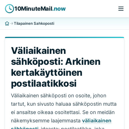
10MinuteMail
.now
Tilapainen Sahkoposti
Väliaikainen
sähköposti: Arkinen
kertakäyttöinen
postilaatikkosi
Väliaikainen sähköposti on osoite, johon
tartut, kun sivusto haluaa sähköpostin mutta
ei ansaitse oikeaa osoitettasi. Se on meidän
näkemyksemme laajemmasta
väliaikainen
sähköposti
-ideasta: postilaatikko, joka