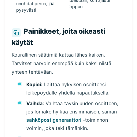
itsestään, kun ajastin
unohdat perua, jää
loppuu
pysyvästi
Painikkeet, joita oikeasti
käytät
Kourallinen säätimiä kattaa lähes kaiken.
Tarvitset harvoin enempää kuin kaksi niistä
yhteen tehtävään.
Kopioi:
Laittaa nykyisen osoitteesi
leikepöydälle yhdellä napautuksella.
Vaihda:
Vaihtaa täysin uuden osoitteen,
jos lomake hylkää ensimmäisen, saman
sähköpostigeneraattori
-toiminnon
voimin, joka teki tämänkin.