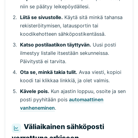
niin se päätyy leikepöydällesi.
Liitä se sivustolle.
Käytä sitä minkä tahansa
rekisteröitymisen, latausportin tai
koodikehotteen sähköpostikentässä.
Odotetaan saapuvia sähköposteja...
Katso postilaatikon täyttyvän.
Uusi posti
ilmestyy listalle itsestään sekunneissa.
Päivitä
Päivitystä ei tarvita.
Ota se, minkä takia tulit.
Avaa viesti, kopioi
koodi tai klikkaa linkkiä, ja olet valmis.
Kävele pois.
Kun ajastin loppuu, osoite ja sen
posti pyyhitään pois
automaattinen
vanheneminen
.
Väliaikainen sähköposti
verrattuna arkiseen