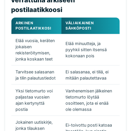
postilaatikkoosi
ARKINEN
VÄLIAIKAINEN
POSTILAATIKKOSI
SÄHKÖPOSTI
Elää vuosia, keräten
Elää minuutteja, ja
jokaisen
pyyhkii sitten itsensä
rekisteröitymisen,
kokonaan pois
jonka koskaan teet
Tarvitsee salasanan
Ei salasanaa, ei tiliä, ei
ja tilin palautustiedot
mitään palautettavaa
Yksi tietomurto voi
Vanhenemisen jälkeinen
paljastaa vuosien
tietomurto löytää
ajan kertynyttä
osoitteen, jota ei enää
postia
ole olemassa
Jokainen uutiskirje,
Ei-toivottu posti katoaa
jonka tilauksen