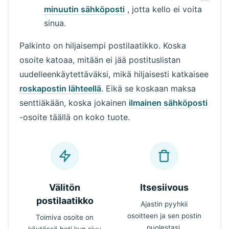
minuutin sähköposti
, jotta kello ei voita
sinua.
Palkinto on hiljaisempi postilaatikko. Koska
osoite katoaa, mitään ei jää postituslistan
uudelleenkäytettäväksi, mikä hiljaisesti katkaisee
roskapostin lähteellä
. Eikä se koskaan maksa
senttiäkään, koska jokainen
ilmainen sähköposti
-osoite täällä on koko tuote.
Välitön
Itsesiivous
postilaatikko
Ajastin pyyhkii
osoitteen ja sen postin
Toimiva osoite on
puolestasi.
käytössä heti kun sivu