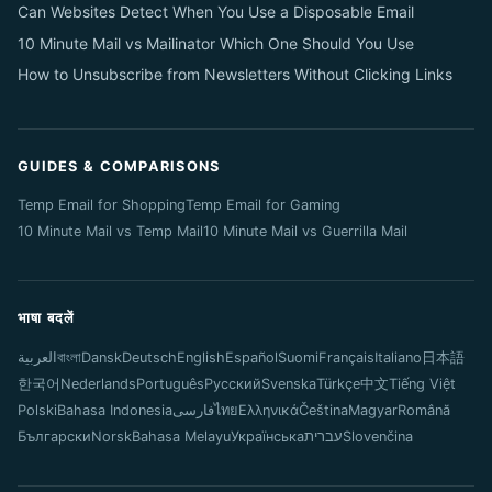
Can Websites Detect When You Use a Disposable Email
10 Minute Mail vs Mailinator Which One Should You Use
How to Unsubscribe from Newsletters Without Clicking Links
GUIDES & COMPARISONS
Temp Email for Shopping
Temp Email for Gaming
10 Minute Mail vs Temp Mail
10 Minute Mail vs Guerrilla Mail
भाषा बदलें
العربية
বাংলা
Dansk
Deutsch
English
Español
Suomi
Français
Italiano
日本語
한국어
Nederlands
Português
Русский
Svenska
Türkçe
中文
Tiếng Việt
Polski
Bahasa Indonesia
فارسی
ไทย
Ελληνικά
Čeština
Magyar
Română
Български
Norsk
Bahasa Melayu
Українська
עברית
Slovenčina