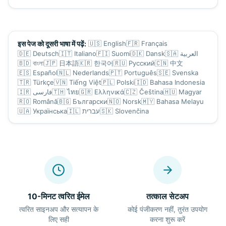
🇺🇸
English
🇫🇷
Français
इस पेज को दूसरी भाषा में पढ़ें:
🇩🇪
Deutsch
🇮🇹
Italiano
🇫🇮
Suomi
🇩🇰
Dansk
🇸🇦
العربية
🇧🇩
বাংলা
🇯🇵
日本語
🇰🇷
한국어
🇷🇺
Русский
🇨🇳
中文
🇪🇸
Español
🇳🇱
Nederlands
🇵🇹
Português
🇸🇪
Svenska
🇹🇷
Türkçe
🇻🇳
Tiếng Việt
🇵🇱
Polski
🇮🇩
Bahasa Indonesia
🇮🇷
فارسی
🇹🇭
ไทย
🇬🇷
Ελληνικά
🇨🇿
Čeština
🇭🇺
Magyar
🇷🇴
Română
🇧🇬
Български
🇳🇴
Norsk
🇲🇾
Bahasa Melayu
🇺🇦
Українська
🇮🇱
עברית
🇸🇰
Slovenčina
10-मिनट त्वरित ईमेल
तत्काल सेटअप
त्वरित साइनअप और सत्यापन के
कोई पंजीकरण नहीं, तुरंत उपयोग
लिए सही
करना शुरू करें