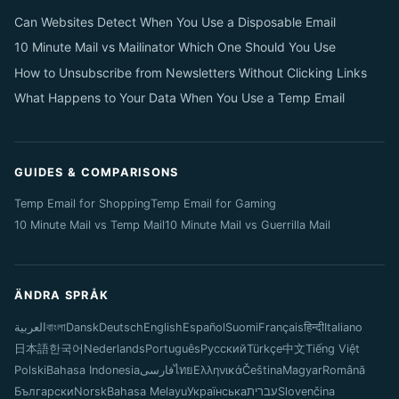
Can Websites Detect When You Use a Disposable Email
10 Minute Mail vs Mailinator Which One Should You Use
How to Unsubscribe from Newsletters Without Clicking Links
What Happens to Your Data When You Use a Temp Email
GUIDES & COMPARISONS
Temp Email for Shopping
Temp Email for Gaming
10 Minute Mail vs Temp Mail
10 Minute Mail vs Guerrilla Mail
ÄNDRA SPRÅK
العربية
বাংলা
Dansk
Deutsch
English
Español
Suomi
Français
हिन्दी
Italiano
日本語
한국어
Nederlands
Português
Русский
Türkçe
中文
Tiếng Việt
Polski
Bahasa Indonesia
فارسی
ไทย
Ελληνικά
Čeština
Magyar
Română
Български
Norsk
Bahasa Melayu
Українська
עברית
Slovenčina