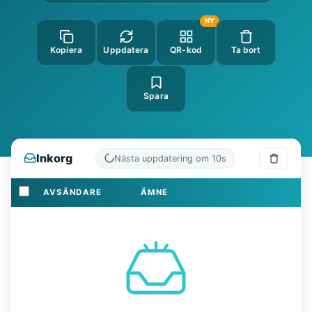
NY
Kopiera
Uppdatera
QR-kod
Ta bort
Spara
Inkorg
Nästa uppdatering om
9
s
AVSÄNDARE
ÄMNE