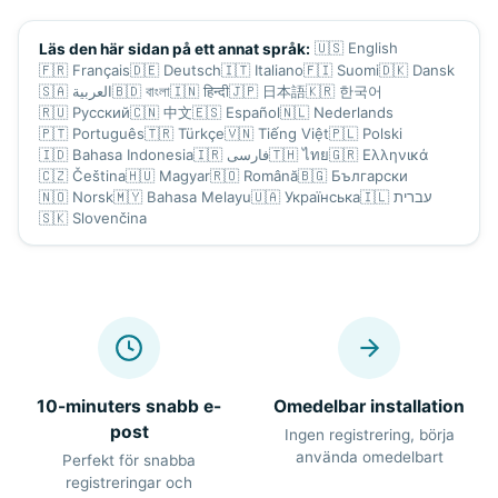
🇺🇸
English
Läs den här sidan på ett annat språk:
🇫🇷
Français
🇩🇪
Deutsch
🇮🇹
Italiano
🇫🇮
Suomi
🇩🇰
Dansk
🇸🇦
العربية
🇧🇩
বাংলা
🇮🇳
हिन्दी
🇯🇵
日本語
🇰🇷
한국어
🇷🇺
Русский
🇨🇳
中文
🇪🇸
Español
🇳🇱
Nederlands
🇵🇹
Português
🇹🇷
Türkçe
🇻🇳
Tiếng Việt
🇵🇱
Polski
🇮🇩
Bahasa Indonesia
🇮🇷
فارسی
🇹🇭
ไทย
🇬🇷
Ελληνικά
🇨🇿
Čeština
🇭🇺
Magyar
🇷🇴
Română
🇧🇬
Български
🇳🇴
Norsk
🇲🇾
Bahasa Melayu
🇺🇦
Українська
🇮🇱
עברית
🇸🇰
Slovenčina
10-minuters snabb e-
Omedelbar installation
post
Ingen registrering, börja
använda omedelbart
Perfekt för snabba
registreringar och