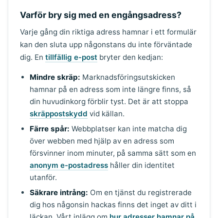
Varför bry sig med en engångsadress?
Varje gång din riktiga adress hamnar i ett formulär
kan den sluta upp någonstans du inte förväntade
dig. En
tillfällig e-post
bryter den kedjan:
Mindre skräp:
Marknadsföringsutskicken
hamnar på en adress som inte längre finns, så
din huvudinkorg förblir tyst. Det är att stoppa
skräppostskydd
vid källan.
Färre spår:
Webbplatser kan inte matcha dig
över webben med hjälp av en adress som
försvinner inom minuter, på samma sätt som en
anonym e-postadress
håller din identitet
utanför.
Säkrare intrång:
Om en tjänst du registrerade
dig hos någonsin hackas finns det inget av ditt i
läckan. Vårt inlägg om
hur adresser hamnar på