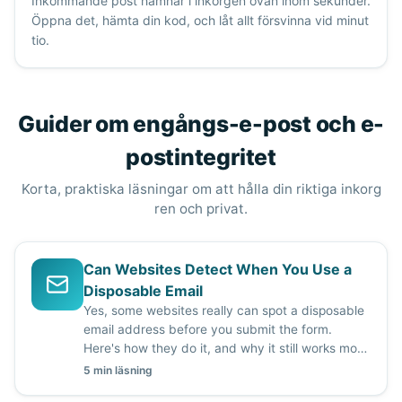
Inkommande post hamnar i inkorgen ovan inom sekunder.
Öppna det, hämta din kod, och låt allt försvinna vid minut
tio.
Guider om engångs-e-post och e-
postintegritet
Korta, praktiska läsningar om att hålla din riktiga inkorg
ren och privat.
Can Websites Detect When You Use a
Disposable Email
Yes, some websites really can spot a disposable
email address before you submit the form.
Here's how they do it, and why it still works most
of the time.
5 min läsning