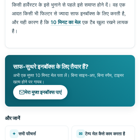
किसी हार्वेस्टर के इसे भुनाने से पहले इसे समाप्त होने दें। वह एक
आदत किसी भी फिल्टर से ज्यादा साफ इनबॉक्स के लिए करती है,
और यही कारण है कि
10 मिनट का मेल
एक टैब खुला रखने लायक
है।
साफ-सुथरे इनबॉक्स के लिए तैयार हैं?
अभी एक मुफ्त 10 मिनट मेल पता लें। बिना साइन-अप, बिना स्पैम, टाइमर
खत्म होने पर गायब।
मेरा मुफ्त इनबॉक्स पाएं
और जानें
✦
सभी फीचर्स
✉
टेम्प मेल कैसे काम करता है