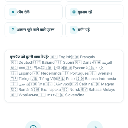
✕
स्पैम रोकें
◎
गुमनाम रहें
?
अक्सर पूछे जाने वाले प्रश्न
✎
ब्लॉग पढ़ें
🇺🇸
English
🇫🇷
Français
इस पेज को दूसरी भाषा में पढ़ें:
🇩🇪
Deutsch
🇮🇹
Italiano
🇫🇮
Suomi
🇩🇰
Dansk
🇸🇦
العربية
🇧🇩
বাংলা
🇯🇵
日本語
🇰🇷
한국어
🇷🇺
Русский
🇨🇳
中文
🇪🇸
Español
🇳🇱
Nederlands
🇵🇹
Português
🇸🇪
Svenska
🇹🇷
Türkçe
🇻🇳
Tiếng Việt
🇵🇱
Polski
🇮🇩
Bahasa Indonesia
🇮🇷
فارسی
🇹🇭
ไทย
🇬🇷
Ελληνικά
🇨🇿
Čeština
🇭🇺
Magyar
🇷🇴
Română
🇧🇬
Български
🇳🇴
Norsk
🇲🇾
Bahasa Melayu
🇺🇦
Українська
🇮🇱
עברית
🇸🇰
Slovenčina