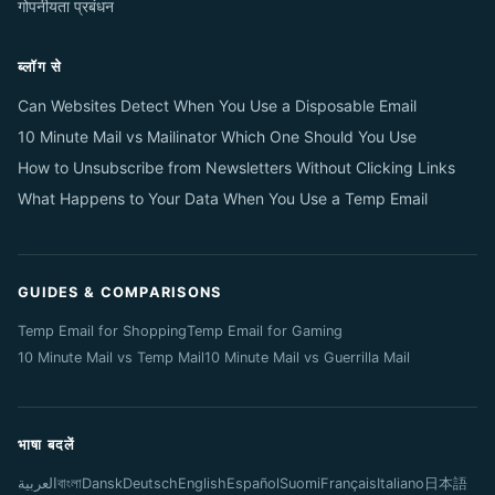
गोपनीयता प्रबंधन
ब्लॉग से
Can Websites Detect When You Use a Disposable Email
10 Minute Mail vs Mailinator Which One Should You Use
How to Unsubscribe from Newsletters Without Clicking Links
What Happens to Your Data When You Use a Temp Email
GUIDES & COMPARISONS
Temp Email for Shopping
Temp Email for Gaming
10 Minute Mail vs Temp Mail
10 Minute Mail vs Guerrilla Mail
भाषा बदलें
العربية
বাংলা
Dansk
Deutsch
English
Español
Suomi
Français
Italiano
日本語