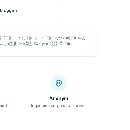
 bloggen
हिन्दी
🇯🇵
日本語
🇰🇷
한국어
🇷🇺
Русский
🇨🇳
中文
فارسی
🇹🇭
ไทย
🇬🇷
Ελληνικά
🇨🇿
Čeština
Anonym
nutter
Ingen personlige data kræves