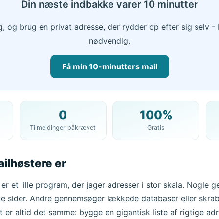
Din næste indbakke varer 10 minutter
g, og brug en privat adresse, der rydder op efter sig selv -
nødvendig.
Få min 10-minutters mail
0
100%
Din 10 minutters mailadresse:
Tilmeldinger påkrævet
Gratis
Kopier
ilhøstere er
Slet valgte
Skift e-mail
Opdater
er et lille program, der jager adresser i stor skala. Nogle
lige sider. Andre gennemsøger lækkede databaser eller skrab
Næste opdatering om
15
sekunder
et er altid det samme: bygge en gigantisk liste af rigtige ad