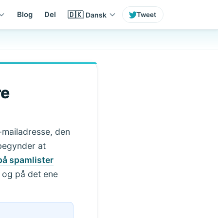
🇩🇰
Blog
Del
Dansk
Tweet
re
e-mailadresse, den
 begynder at
på spamlister
e og på det ene