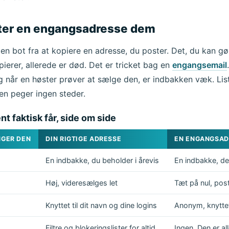
ter en engangsadresse dem
n bot fra at kopiere en adresse, du poster. Det, du kan gør
ierer, allerede er død. Det er tricket bag en
engangsemail
og når en høster prøver at sælge den, er indbakken væk. Lis
njen peger ingen steder.
nt faktisk får, side om side
NGER DEN
DIN RIGTIGE ADRESSE
EN ENGANGSAD
En indbakke, du beholder i årevis
En indbakke, de
Høj, videresælges let
Tæt på nul, post
Knyttet til dit navn og dine logins
Anonym, knyttet 
Filtre og blokeringslister for altid
Ingen. Den er a