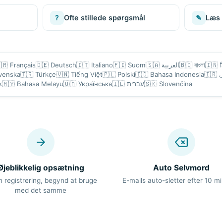
?
Ofte stillede spørgsmål
✎
Læs
🇷
Français
🇩🇪
Deutsch
🇮🇹
Italiano
🇫🇮
Suomi
🇸🇦
العربية
🇧🇩
বাংলা
🇮🇳
venska
🇹🇷
Türkçe
🇻🇳
Tiếng Việt
🇵🇱
Polski
🇮🇩
Bahasa Indonesia
🇮🇷
k
🇲🇾
Bahasa Melayu
🇺🇦
Українська
🇮🇱
עברית
🇸🇰
Slovenčina
Øjeblikkelig opsætning
Auto Selvmord
n registrering, begynd at bruge
E-mails auto-sletter efter 10 mi
med det samme