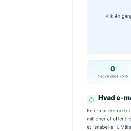
Klik én gan
0
Nødvendige konti
Hvad e-ma
En e-mailekstraktor 
millioner af offent
et "snabel-a" i. Mål