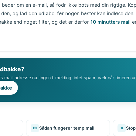
beder om en e-mail, så fodr ikke bots med din rigtige. Kop
 den, og lad den udløbe, før nogen høster kan indløse den
bakke end noget filter, og det er derfor
10 minutters mail
er
indbakke?
s mail-adresse nu. Ingen tilmelding, intet spam, væk når timeren ud
bakke
✉
Sådan fungerer temp mail
✕
Stop