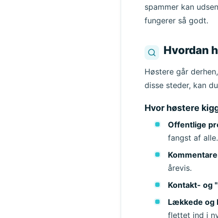
Afsender
spammer kan udsende
fungerer så godt.
Hvordan h
Høstere går derhen, 
disse steder, kan d
Hvor høstere kig
Offentlige pr
fangst af alle.
Kommentarer
årevis.
Kontakt- og "
Lækkede og h
flettet ind i ny