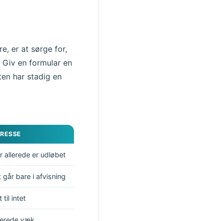
e, er at sørge for,
. Giv en formular en
ten har stadig en
RESSE
r allerede er udløbet
 går bare i afvisning
til intet
llerede væk