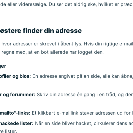
Emne
 eller videresælge. Du ser det aldrig ske, hvilket er præci
østere finder din adresse
hvor adresser er skrevet i åbent lys. Hvis din rigtige e-mail
u regne med, at en bot allerede har logget den.
ger
Venter på indkommende e-mails...
ofiler og bios:
En adresse angivet på en side, alle kan åbne,
Opdater
 og forummer:
Skriv din adresse én gang i en tråd, og den
mailto"-links:
Et klikbart e-maillink staver adressen ud for 
ackede lister:
Når en side bliver hacket, cirkulerer dens 
e lister.