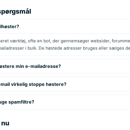
 spørgsmål
lhøster?
seret værktøj, ofte en bot, der gennemsøger websider, forumme
mailadresser i bulk. De høstede adresser bruges eller sælges der
høstere min e-mailadresse?
ail virkelig stoppe høstere?
uge spamfiltre?
 nu