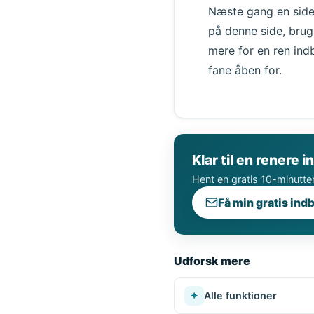
Næste gang en side 
på denne side, brug
mere for en ren ind
fane åben for.
Klar til en renere 
Hent en gratis 10-minutter
Få min gratis ind
Udforsk mere
✦
Alle funktioner