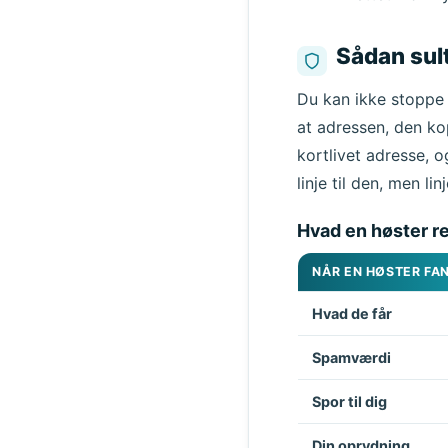
Sådan sul
Du kan ikke stoppe e
at adressen, den kop
kortlivet adresse, 
linje til den, men li
Hvad en høster re
NÅR EN HØSTER FA
Hvad de får
Spamværdi
Spor til dig
Din oprydning