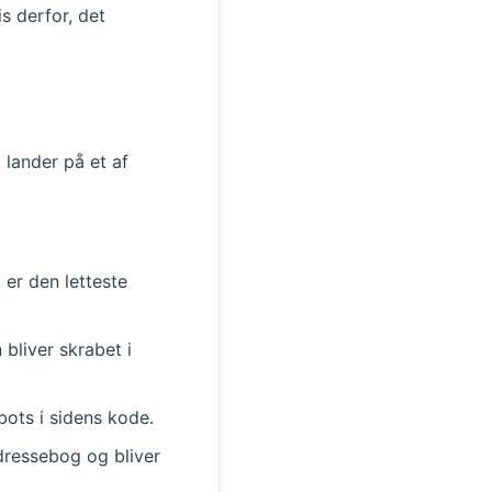
Handling
s derfor, det
 lander på et af
 er den letteste
 bliver skrabet i
bots i sidens kode.
adressebog og bliver