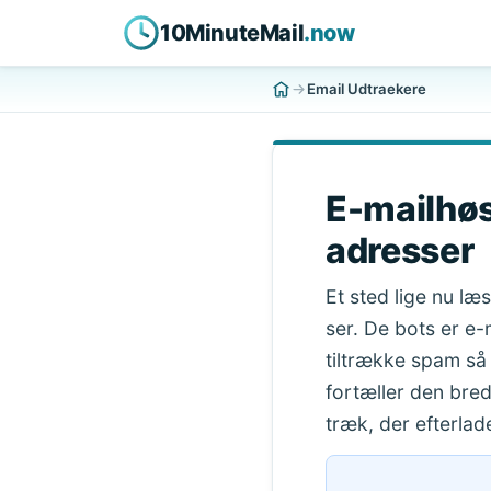
10MinuteMail
.now
Email Udtraekere
E-mailhøs
adresser
Et sted lige nu læ
ser. De bots er e-
tiltrække spam så
fortæller den bre
træk, der efterla