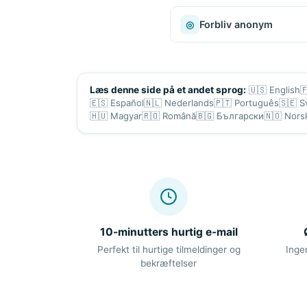
◎
Forbliv anonym
🇺🇸
English

Læs denne side på et andet sprog:
🇪🇸
Español
🇳🇱
Nederlands
🇵🇹
Português
🇸🇪
S
🇭🇺
Magyar
🇷🇴
Română
🇧🇬
Български
🇳🇴
Nors
10-minutters hurtig e-mail
Perfekt til hurtige tilmeldinger og
Inge
bekræftelser