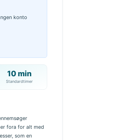
 Ingen konto
10 min
Standardtimer
QR
 gennemsøger
er fora for alt med
resser, som en