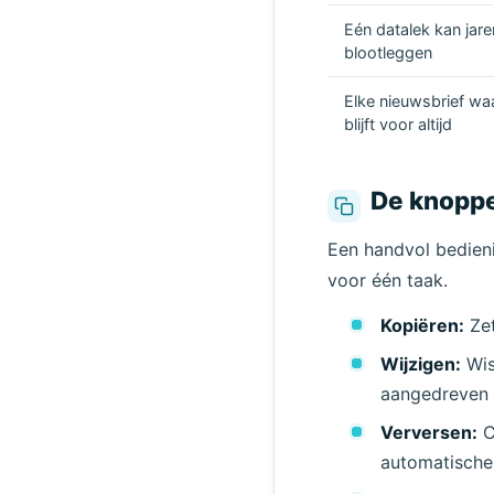
Eén datalek kan ja
blootleggen
Elke nieuwsbrief waa
blijft voor altijd
De knoppen
Een handvol bedieni
voor één taak.
Kopiëren:
Zet
Wijzigen:
Wis
aangedreven
Verversen:
C
automatische 