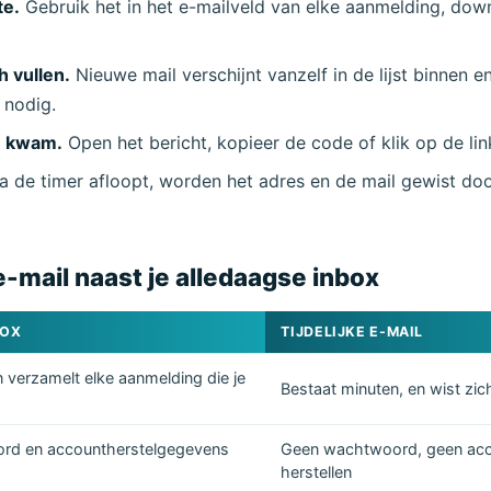
te.
Gebruik het in het e-mailveld van elke aanmelding, dow
h vullen.
Nieuwe mail verschijnt vanzelf in de lijst binnen 
 nodig.
e kwam.
Open het bericht, kopieer de code of klik op de link
 de timer afloopt, worden het adres en de mail gewist do
Wachten op binnenkomende e-mails...
 e-mail naast je alledaagse inbox
Vernieuwen
BOX
TIJDELIJKE E-MAIL
n verzamelt elke aanmelding die je
Bestaat minuten, en wist zic
rd en accountherstelgegevens
Geen wachtwoord, geen acco
herstellen