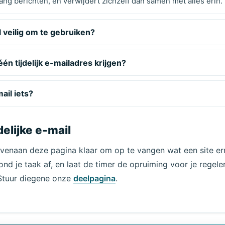
ang berichten, en verwijdert zichzelf dan samen met alles erin.
il veilig om te gebruiken?
én tijdelijk e-mailadres krijgen?
mail iets?
delijke e-mail
ovenaan deze pagina klaar om op te vangen wat een site ern
ond je taak af, en laat de timer de opruiming voor je regele
 Stuur diegene onze
deelpagina
.