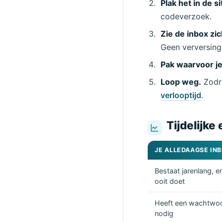
Plak het in de si
codeverzoek.
Zie de inbox zic
Geen verversing
Pak waarvoor j
Loop weg.
Zodra
verlooptijd
.
Tijdelijke
JE ALLEDAAGSE IN
Bestaat jarenlang, e
ooit doet
Heeft een wachtwoo
nodig