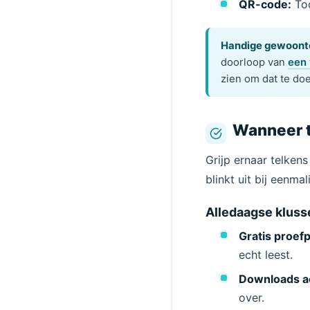
QR-code:
Too
Handige gewoont
doorloop van
een 
zien om dat te do
Wanneer ti
Grijp ernaar telken
blinkt uit bij eenma
Alledaagse kluss
Gratis proef
echt leest.
Downloads ac
over.