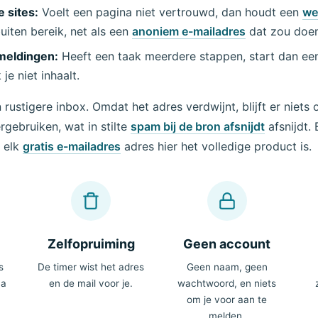
e sites:
Voelt een pagina niet vertrouwd, dan houdt een
we
uiten bereik, net als een
anoniem e-mailadres
dat zou doen
meldingen:
Heeft een taak meerdere stappen, start dan e
je niet inhaalt.
rustigere inbox. Omdat het adres verdwijnt, blijft er niets
ergebruiken, wat in stilte
spam bij de bron afsnijdt
afsnijdt. 
n elk
gratis e-mailadres
adres hier het volledige product is.
Zelfopruiming
Geen account
s
De timer wist het adres
Geen naam, geen
na
en de mail voor je.
wachtwoord, en niets
om je voor aan te
melden.