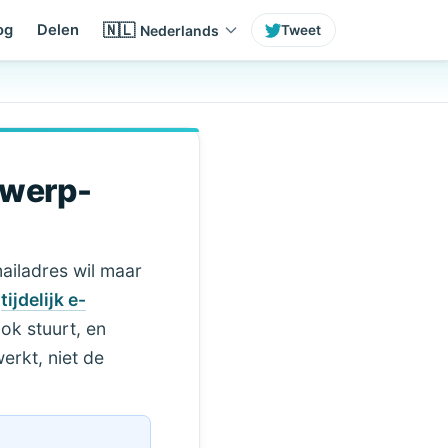
🇳🇱
og
Delen
Nederlands
Tweet
gwerp-
mailadres wil maar
n
tijdelijk e-
ok stuurt, en
erkt, niet de