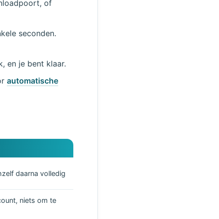
nloadpoort, of
enkele seconden.
, en je bent klaar.
or
automatische
hzelf daarna volledig
unt, niets om te