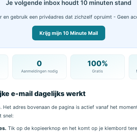
Je volgende inbox houdt 10 minuten stand
er en gebruik een privéadres dat zichzelf opruimt - Geen ac
Krijg mijn 10 Minute Mail
0
100%
Je 10 Minuten Mailadres:
Aanmeldingen nodig
Gratis
Kopiëren
ijke e-mail dagelijks werkt
ijder Geselecteerd
Verander E-mail
Ve
tie. Het adres bovenaan de pagina is actief vanaf het moment
 snel:
Volgende vernieuwing in
15
seconden
es.
Tik op de kopieerknop en het komt op je klembord tere
Onderwerp