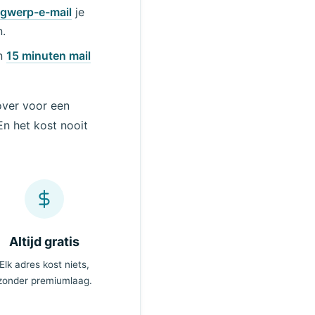
gwerp-e-mail
je
.
en
15 minuten mail
 over voor een
En het kost nooit
Altijd gratis
Elk adres kost niets,
zonder premiumlaag.