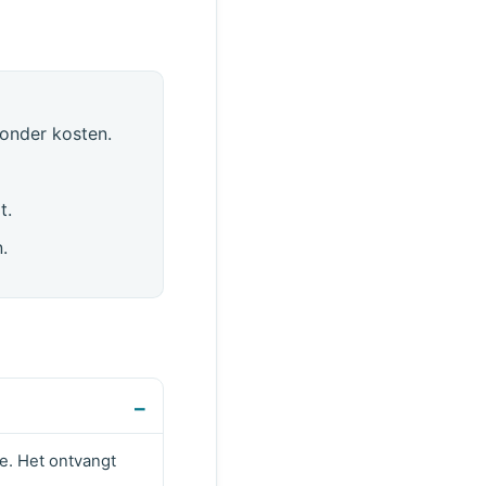
zonder kosten.
t.
.
te. Het ontvangt