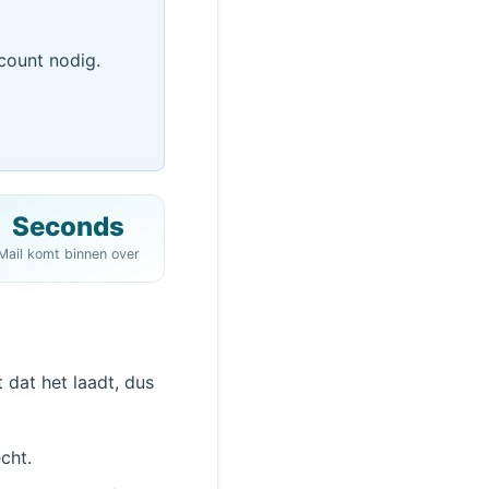
count nodig.
Seconds
Mail komt binnen over
QR
rnieuwen
 dat het laadt, dus
cht.
Actie