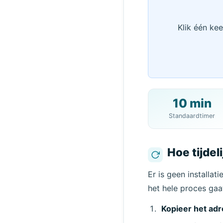
Klik één ke
10 min
Standaardtimer
Hoe tijdel
Verw
Er is geen installa
het hele proces gaat
Kopieer het adr
Afzender