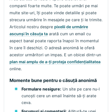
companii foarte multe. Te poate urmări pe mai
multe site-uri, îți poate vinde detaliile și poate
strecura urmărire în mesajele pe care ți le trimite.
Articolul nostru despre
pixelii de urmărire
ascunși în căsuța ta
arată cum un email cu
aspect banal poate raporta înapoi în momentul
în care îl deschizi. O adresă anonimă le oferă
acestor urmăritori un impas. E un obicei dintr-un
plan mai amplu de a-ți proteja confidențialitatea
online.
Momente bune pentru o căsuță anonimă
Formulare nesigure:
Un site pe care nu-l
cunoști cere un email înainte să-ți arate
ceva.
Forumuri și comentarii:
Alătură-te unei