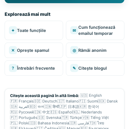
Explorează mai mult
Cum funcționează
✦
Toate funcțiile
✉
emailul temporar
✕
Oprește spamul
◎
Rămâi anonim
?
Întrebări frecvente
✎
Citește blogul
🇺🇸
English
Citește această pagină în altă limbă:
🇫🇷
Français
🇩🇪
Deutsch
🇮🇹
Italiano
🇫🇮
Suomi
🇩🇰
Dansk
🇸🇦
العربية
🇧🇩
বাংলা
🇮🇳
हिन्दी
🇯🇵
日本語
🇰🇷
한국어
🇷🇺
Русский
🇨🇳
中文
🇪🇸
Español
🇳🇱
Nederlands
🇵🇹
Português
🇸🇪
Svenska
🇹🇷
Türkçe
🇻🇳
Tiếng Việt
🇵🇱
Polski
🇮🇩
Bahasa Indonesia
🇮🇷
فارسی
🇹🇭
ไทย
🇬🇷
Ελληνικά
🇨🇿
Čeština
🇭🇺
Magyar
🇧🇬
Български