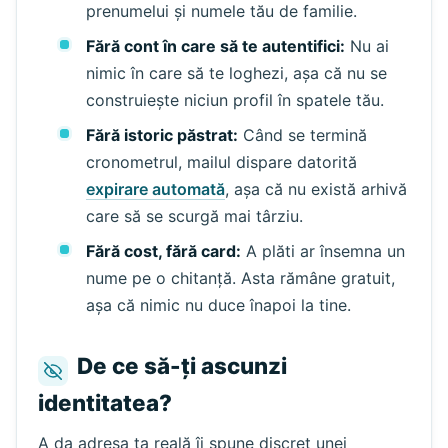
prenumelui și numele tău de familie.
Fără cont în care să te autentifici:
Nu ai
nimic în care să te loghezi, așa că nu se
Așteptând emailuri primite...
construiește niciun profil în spatele tău.
Fără istoric păstrat:
Când se termină
Reîmprospătează
cronometrul, mailul dispare datorită
expirare automată
, așa că nu există arhivă
care să se scurgă mai târziu.
Fără cost, fără card:
A plăti ar însemna un
nume pe o chitanță. Asta rămâne gratuit,
așa că nimic nu duce înapoi la tine.
De ce să-ți ascunzi
identitatea?
A da adresa ta reală îi spune discret unei