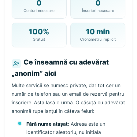
0
0
Adresa ta de Email de 10
Conturi necesare
Înscrieri necesare
Minute:
100%
10 min
Gratuit
Cronometru implicit
Copiază
QR
Ce înseamnă cu adevărat
„anonim” aici
Următoarea reîmprospătare în
15
secunde
Multe servicii se numesc private, dar tot cer un
Expeditor
Subiect
Acțiune
număr de telefon sau un email de rezervă pentru
înscriere. Asta lasă o urmă. O căsuță cu adevărat
anonimă rupe lanțul în câteva feluri:
Fără nume atașat:
Adresa este un
identificator aleatoriu, nu inițiala