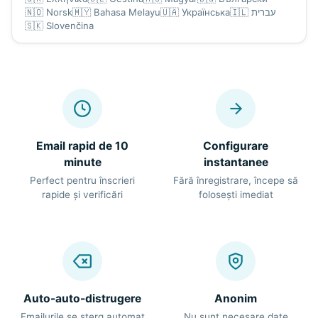
🇳🇴
Norsk
🇲🇾
Bahasa Melayu
🇺🇦
Українська
🇮🇱
עברית
🇸🇰
Slovenčina
Email rapid de 10
Configurare
minute
instantanee
Perfect pentru înscrieri
Fără înregistrare, începe să
rapide și verificări
folosești imediat
Auto-auto-distrugere
Anonim
Emailurile se șterg automat
Nu sunt necesare date