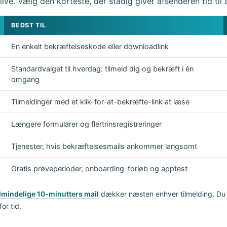
 live. Vælg den korteste, der stadig giver afsenderen tid til 
BEDST TIL
En enkelt bekræftelseskode eller downloadlink
Standardvalget til hverdag: tilmeld dig og bekræft i én
omgang
Tilmeldinger med et klik-for-at-bekræfte-link at læse
Længere formularer og flertrinsregistreringer
Tjenester, hvis bekræftelsesmails ankommer langsomt
Gratis prøveperioder, onboarding-forløb og apptest
lmindelige 10-minutters mail
dækker næsten enhver tilmelding. Du ka
for tid.