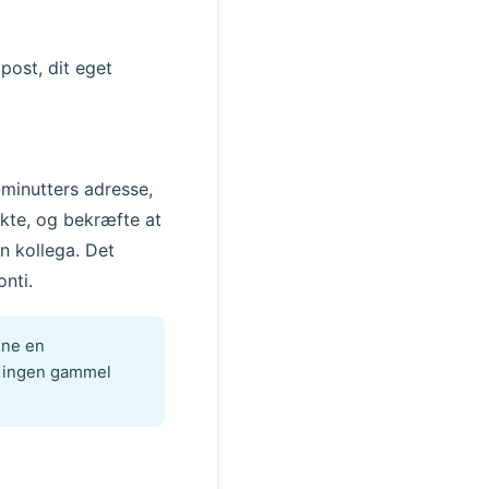
post, dit eget
-minutters adresse,
ekte, og bekræfte at
n kollega. Det
nti.
gne en
r ingen gammel