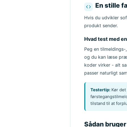
En stille 
Hvis du udvikler so
produkt sender.
Hvad test med e
Peg en tilmeldings-
og du kan læse præc
koder virker - alt 
passer naturligt s
Testertip:
Kør det 
førstegangstilmel
tilstand til at forp
Sådan bruger