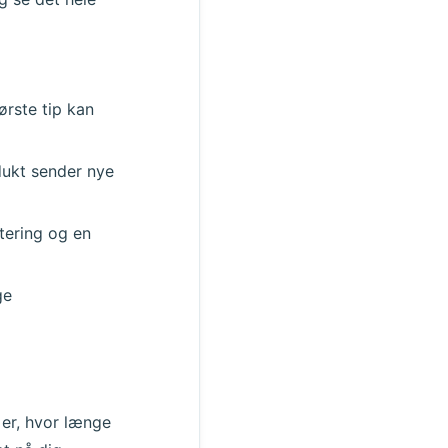
Handling
ørste tip kan
dukt sender nye
tering og en
ge
 er, hvor længe