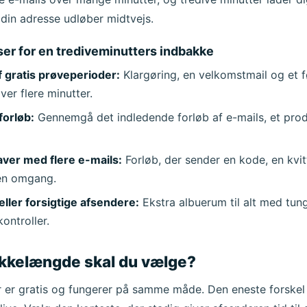
Næste opdatering om
15
sekunder
 din adresse udløber midtvejs.
Emne
er for en trediveminutters indbakke
 gratis prøveperioder:
Klargøring, en velkomstmail og et f
ver flere minutter.
orløb:
Gennemgå det indledende forløb af e-mails, et pro
er med flere e-mails:
Forløb, der sender en kode, en kvit
 én omgang.
Venter på indkommende e-mails...
ler forsigtige afsendere:
Ekstra albuerum til alt med tun
ontroller.
Opdater
akkelængde skal du vælge?
 er gratis og fungerer på samme måde. Den eneste forskel