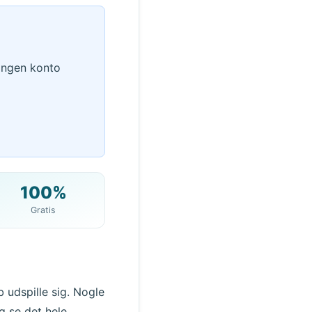
 Ingen konto
100%
Gratis
QR
 udspille sig. Nogle
g se det hele