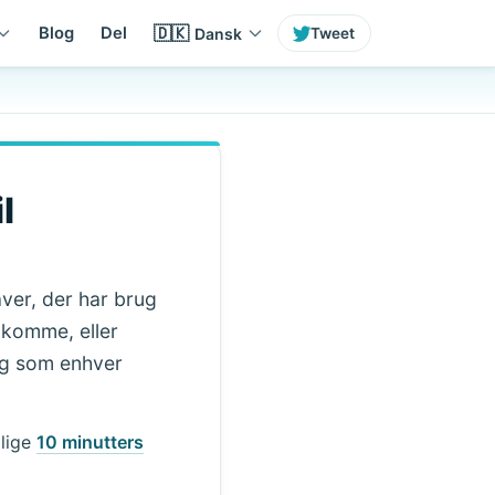
🇩🇰
Blog
Del
Dansk
Tweet
l
aver, der har brug
ankomme, eller
sig som enhver
glige
10 minutters