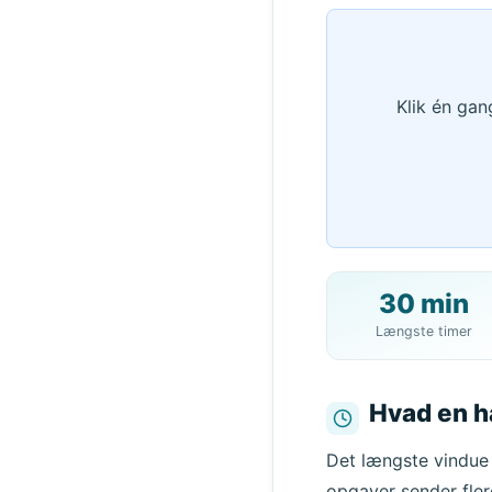
Klik én gan
30 min
Længste timer
Hvad en ha
Det længste vindue 
opgaver sender fler