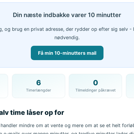
Din næste indbakke varer 10 minutter
g, og brug en privat adresse, der rydder op efter sig selv -
nødvendig.
Få min 10-minutters mail
6
0
Din 10 minutters mailadresse:
Timerlængder
Tilmeldinger påkrævet
Kopier
lv time låser op for
Slet valgte
Skift e-mail
Opdater
handler mindre om at vente og mere om at se et helt forløb
e e-mails over mange minutter, og tredive minutter lader di