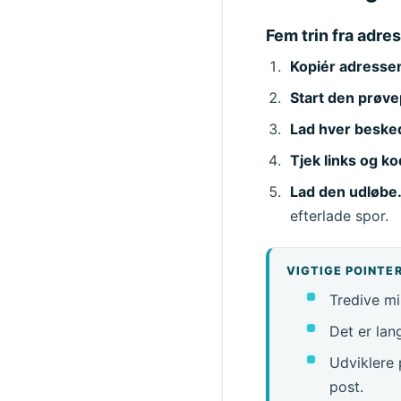
Fem trin fra adres
Kopiér adresse
Start den prøvep
Lad hver besk
Tjek links og k
Lad den udløbe
efterlade spor.
VIGTIGE POINTE
Tredive mi
Det er lan
Udviklere 
post.