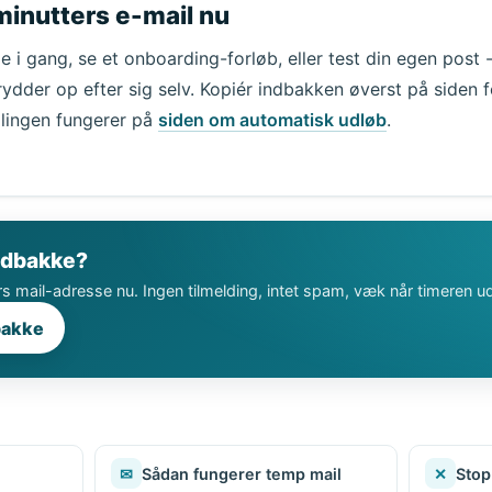
minutters e-mail nu
 i gang, se et onboarding-forløb, eller test din egen post
rydder op efter sig selv. Kopiér indbakken øverst på siden f
lingen fungerer på
siden om automatisk udløb
.
indbakke?
s mail-adresse nu. Ingen tilmelding, intet spam, væk når timeren ud
bakke
✉
Sådan fungerer temp mail
✕
Stop