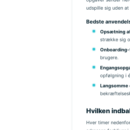
udspille sig uden at
Afsender
Bedste anvendels
Opsætning af
strække sig o
Onboarding-f
brugere.
Engangsopgav
opfølgning i
Langsomme el
bekræftelsesk
Hvilken indb
Hver timer nedenfor