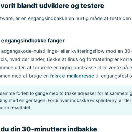
favorit blandt udviklere og testere
ftware, er en engangsindbakke en hurtig måde at teste den 
n engangsindbakke fanger
, adgangskode-nulstillings- eller kvitteringsflow mod en 30
is, hvad der lander, tjekke at links og formatering er korr
sammen uden at forurene en rigtig postkasse eller vente på e
ammen med at bruge en
falsk e-mailadresse
til engangstestko
samme forløb to gange med to friske adresser for at sammenli
ding med en gentagen. Fordi hver indbakke er splinterny, er de
lumre resultatet.
 du din 30-minutters indbakke