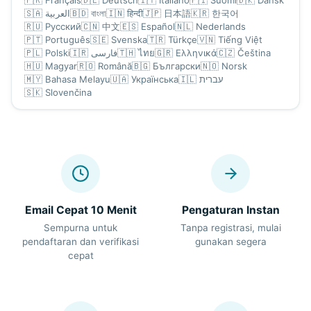
🇸🇦
العربية
🇧🇩
বাংলা
🇮🇳
हिन्दी
🇯🇵
日本語
🇰🇷
한국어
🇷🇺
Русский
🇨🇳
中文
🇪🇸
Español
🇳🇱
Nederlands
🇵🇹
Português
🇸🇪
Svenska
🇹🇷
Türkçe
🇻🇳
Tiếng Việt
🇵🇱
Polski
🇮🇷
فارسی
🇹🇭
ไทย
🇬🇷
Ελληνικά
🇨🇿
Čeština
🇭🇺
Magyar
🇷🇴
Română
🇧🇬
Български
🇳🇴
Norsk
🇲🇾
Bahasa Melayu
🇺🇦
Українська
🇮🇱
עברית
🇸🇰
Slovenčina
Email Cepat 10 Menit
Pengaturan Instan
Sempurna untuk
Tanpa registrasi, mulai
pendaftaran dan verifikasi
gunakan segera
cepat