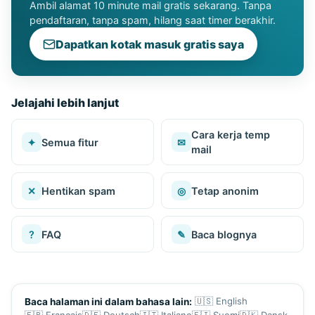
Ambil alamat 10 minute mail gratis sekarang. Tanpa
pendaftaran, tanpa spam, hilang saat timer berakhir.
Dapatkan kotak masuk gratis saya
Jelajahi lebih lanjut
Cara kerja temp
✦
Semua fitur
✉
mail
✕
Hentikan spam
◎
Tetap anonim
?
FAQ
✎
Baca blognya
🇺🇸
English
Baca halaman ini dalam bahasa lain:
🇫🇷
Français
🇩🇪
Deutsch
🇮🇹
Italiano
🇫🇮
Suomi
🇩🇰
Dansk