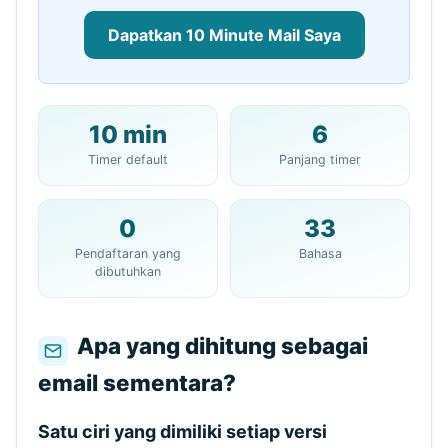
Dapatkan 10 Minute Mail Saya
10 min
6
Alamat Email 10 Menit Anda:
Timer default
Panjang timer
0
33
Salin
QR
Pendaftaran yang
Bahasa
dibutuhkan
Apa yang dihitung sebagai
Segera segarkan dalam
15
detik
email sementara?
Pengirim
Subjek
Aksi
Satu ciri yang dimiliki setiap versi