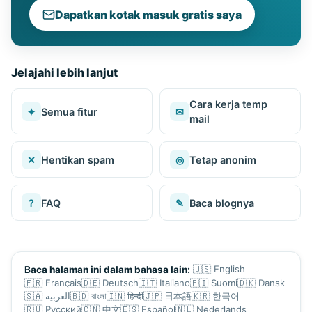
Dapatkan kotak masuk gratis saya
Jelajahi lebih lanjut
Cara kerja temp
✦
Semua fitur
✉
mail
✕
Hentikan spam
◎
Tetap anonim
?
FAQ
✎
Baca blognya
🇺🇸
English
Baca halaman ini dalam bahasa lain:
🇫🇷
Français
🇩🇪
Deutsch
🇮🇹
Italiano
🇫🇮
Suomi
🇩🇰
Dansk
🇸🇦
العربية
🇧🇩
বাংলা
🇮🇳
हिन्दी
🇯🇵
日本語
🇰🇷
한국어
🇷🇺
Русский
🇨🇳
中文
🇪🇸
Español
🇳🇱
Nederlands