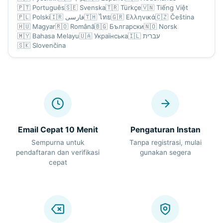
🇵🇹
Português
🇸🇪
Svenska
🇹🇷
Türkçe
🇻🇳
Tiếng Việt
🇵🇱
Polski
🇮🇷
فارسی
🇹🇭
ไทย
🇬🇷
Ελληνικά
🇨🇿
Čeština
🇭🇺
Magyar
🇷🇴
Română
🇧🇬
Български
🇳🇴
Norsk
🇲🇾
Bahasa Melayu
🇺🇦
Українська
🇮🇱
עברית
🇸🇰
Slovenčina
Email Cepat 10 Menit
Pengaturan Instan
Sempurna untuk
Tanpa registrasi, mulai
pendaftaran dan verifikasi
gunakan segera
cepat