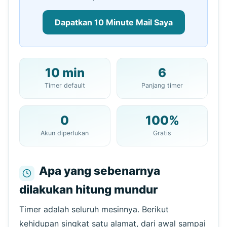
Dapatkan 10 Minute Mail Saya
10 min
6
Alamat Email 10 Menit Anda:
Timer default
Panjang timer
0
100%
Salin
QR
Akun diperlukan
Gratis
Apa yang sebenarnya
dilakukan hitung mundur
Segera segarkan dalam
15
detik
Pengirim
Subjek
Aksi
Timer adalah seluruh mesinnya. Berikut
kehidupan singkat satu alamat, dari awal sampai