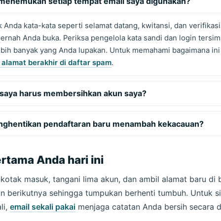
menemukan setiap tempat email saya digunakan?
 Anda kata-kata seperti selamat datang, kwitansi, dan verifikasi.
ernah Anda buka. Periksa pengelola kata sandi dan login tersi
ebih banyak yang Anda lupakan. Untuk memahami bagaimana ini
alamat berakhir di daftar spam
.
 saya harus membersihkan akun saya?
nghentikan pendaftaran baru menambah kekacauan?
ertama Anda hari ini
n kotak masuk, tangani lima akun, dan ambil alamat baru di
an berikutnya sehingga tumpukan berhenti tumbuh. Untuk s
li,
email sekali pakai
menjaga catatan Anda bersih secara d