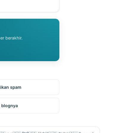
er berakhir.
ikan spam
 blognya