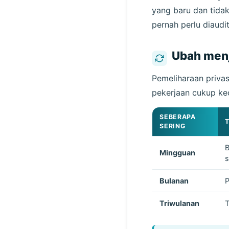
yang baru dan tida
pernah perlu diaudi
Ubah menj
Pemeliharaan privas
pekerjaan cukup ke
SEBERAPA
SERING
B
Mingguan
Bulanan
P
Triwulanan
T