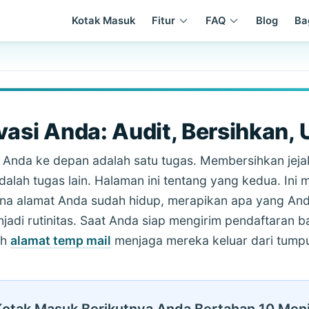
Kotak Masuk
Fitur
FAQ
Blog
Ba
ivasi Anda: Audit, Bersihkan, 
i Anda ke depan adalah satu tugas. Membersihkan jej
dalah tugas lain. Halaman ini tentang yang kedua. In
a alamat Anda sudah hidup, merapikan apa yang And
di rutinitas. Saat Anda siap mengirim pendaftaran b
ah
alamat temp mail
menjaga mereka keluar dari tumpu
Kotak Masuk Berikutnya Anda Bertahan 10 Meni