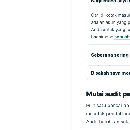
Bagaimana saya 
Cari di kotak masuk
adalah akun yang p
Anda untuk yang l
bagaimana
sebuah 
Seberapa sering
Bisakah saya me
Mulai audit p
Pilih satu pencaria
ini untuk pendaftar
Anda butuhkan seka