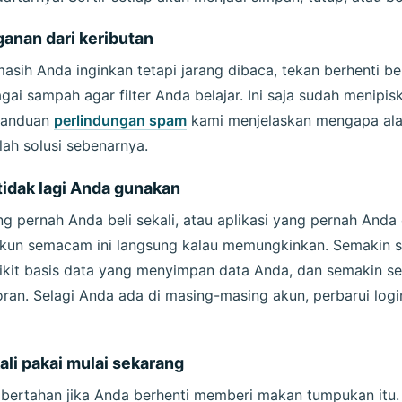
ganan dari keributan
asih Anda inginkan tetapi jarang dibaca, tekan berhenti b
agai sampah agar filter Anda belajar. Ini saja sudah menipi
 Panduan
perlindungan spam
kami menjelaskan mengapa ala
lah solusi sebenarnya.
tidak lagi Anda gunakan
 pernah Anda beli sekali, atau aplikasi yang pernah Anda 
akun semacam ini langsung kalau memungkinkan. Semakin se
dikit basis data yang menyimpan data Anda, dan semakin se
oran. Selagi Anda ada di masing-masing akun, perbarui l
ali pakai mulai sekarang
bertahan jika Anda berhenti memberi makan tumpukan itu.