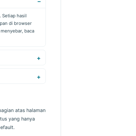
 Setiap hasil
mpan di browser
 menyebar, baca
 bagian atas halaman
itus yang hanya
efault.