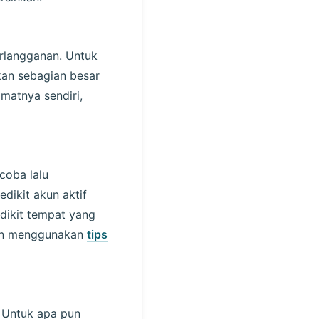
erlangganan. Untuk
skan sebagian besar
matnya sendiri,
coba lalu
dikit akun aktif
dikit tempat yang
ogin menggunakan
tips
 Untuk apa pun