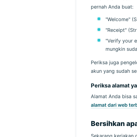
pernah Anda buat:
"Welcome" (S
"Receipt" (S
"Verify your 
mungkin suda
Periksa juga pengel
akun yang sudah se
Periksa alamat ya
Alamat Anda bisa sa
alamat dari web te
Bersihkan ap
Sekarang kerjakan d