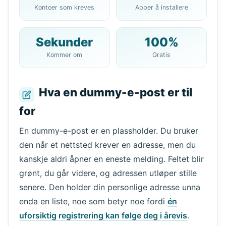
Din 10 minutters e-
Kontoer som kreves
Apper å installere
postadresse:
Sekunder
100%
Kommer om
Gratis
Kopier
QR
Hva en dummy-e-post er til
for
Neste oppdatering om
15
sekunder
En dummy-e-post er en plassholder. Du bruker
Avsender
Emne
Handling
den når et nettsted krever en adresse, men du
kanskje aldri åpner en eneste melding. Feltet blir
grønt, du går videre, og adressen utløper stille
senere. Den holder din personlige adresse unna
enda en liste, noe som betyr noe fordi
én
uforsiktig registrering kan følge deg i årevis
.