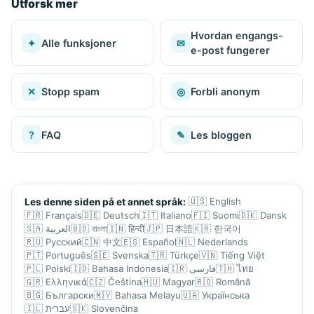
Utforsk mer
Hvordan engangs-
✦
Alle funksjoner
✉
e-post fungerer
✕
Stopp spam
◎
Forbli anonym
?
FAQ
✎
Les bloggen
🇺🇸
English
Les denne siden på et annet språk:
🇫🇷
Français
🇩🇪
Deutsch
🇮🇹
Italiano
🇫🇮
Suomi
🇩🇰
Dansk
🇸🇦
العربية
🇧🇩
বাংলা
🇮🇳
हिन्दी
🇯🇵
日本語
🇰🇷
한국어
🇷🇺
Русский
🇨🇳
中文
🇪🇸
Español
🇳🇱
Nederlands
🇵🇹
Português
🇸🇪
Svenska
🇹🇷
Türkçe
🇻🇳
Tiếng Việt
🇵🇱
Polski
🇮🇩
Bahasa Indonesia
🇮🇷
فارسی
🇹🇭
ไทย
🇬🇷
Ελληνικά
🇨🇿
Čeština
🇭🇺
Magyar
🇷🇴
Română
🇧🇬
Български
🇲🇾
Bahasa Melayu
🇺🇦
Українська
🇮🇱
עברית
🇸🇰
Slovenčina