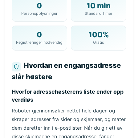
0
10 min
Din 10 minutters e-
Personopplysninger
Standard timer
postadresse:
0
100%
Registreringer nødvendig
Gratis
Kopier
QR
Hvordan en engangsadresse
slår høstere
Neste oppdatering om
15
sekunder
Hvorfor adressehøsterens liste ender opp
Avsender
Emne
Handling
verdiløs
Roboter gjennomsøker nettet hele dagen og
skraper adresser fra sider og skjemaer, og mater
dem deretter inn i e-postlister. Når du gir ett av
disse skjemaene en engangsadresse, fanger