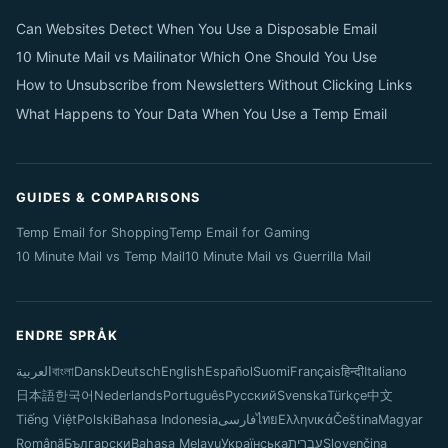
Can Websites Detect When You Use a Disposable Email
10 Minute Mail vs Mailinator Which One Should You Use
How to Unsubscribe from Newsletters Without Clicking Links
What Happens to Your Data When You Use a Temp Email
GUIDES & COMPARISONS
Temp Email for Shopping
Temp Email for Gaming
10 Minute Mail vs Temp Mail
10 Minute Mail vs Guerrilla Mail
ENDRE SPRÅK
العربية
বাংলা
Dansk
Deutsch
English
Español
Suomi
Français
हिन्दी
Italiano
日本語
한국어
Nederlands
Português
Русский
Svenska
Türkçe
中文
Tiếng Việt
Polski
Bahasa Indonesia
فارسی
ไทย
Ελληνικά
Čeština
Magyar
Română
Български
Bahasa Melayu
Українська
עברית
Slovenčina