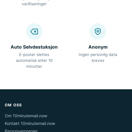
verifiseringer
Auto Selvdestuksjon
Anonym
E-poster slettes
Ingen personlig data
automatisk etter 10
kreves
minutter
OM OSS
Om 10minutemail.now
Kontakt 10minutemail.now
Personvernregler