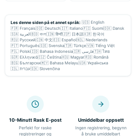
🇺🇸
English
Les denne siden på et annet språk:
🇫🇷
Français
🇩🇪
Deutsch
🇮🇹
Italiano
🇫🇮
Suomi
🇩🇰
Dansk
🇸🇦
العربية
🇧🇩
বাংলা
🇮🇳
हिन्दी
🇯🇵
日本語
🇰🇷
한국어
🇷🇺
Русский
🇨🇳
中文
🇪🇸
Español
🇳🇱
Nederlands
🇵🇹
Português
🇸🇪
Svenska
🇹🇷
Türkçe
🇻🇳
Tiếng Việt
🇵🇱
Polski
🇮🇩
Bahasa Indonesia
🇮🇷
فارسی
🇹🇭
ไทย
🇬🇷
Ελληνικά
🇨🇿
Čeština
🇭🇺
Magyar
🇷🇴
Română
🇧🇬
Български
🇲🇾
Bahasa Melayu
🇺🇦
Українська
🇮🇱
עברית
🇸🇰
Slovenčina
10-Minutt Rask E-post
Umiddelbar oppsett
Perfekt for raske
Ingen registrering, begynn
registreringer og
å bruke umiddelbart