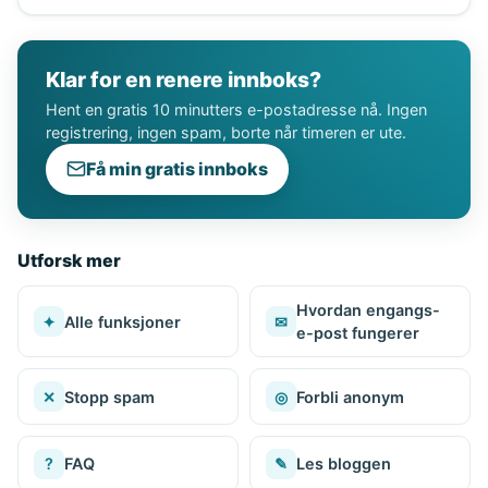
Klar for en renere innboks?
Hent en gratis 10 minutters e-postadresse nå. Ingen
registrering, ingen spam, borte når timeren er ute.
Få min gratis innboks
Utforsk mer
Hvordan engangs-
✦
Alle funksjoner
✉
e-post fungerer
✕
Stopp spam
◎
Forbli anonym
?
FAQ
✎
Les bloggen