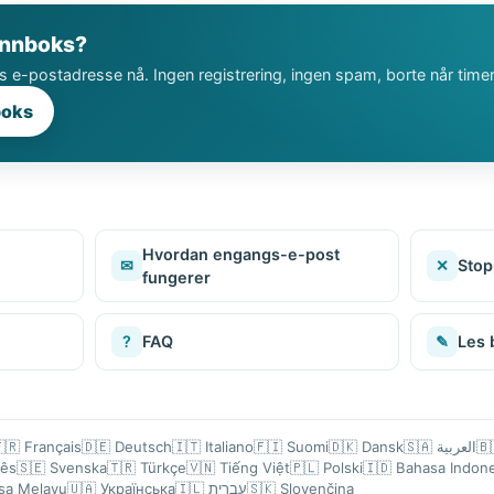
 innboks?
s e-postadresse nå. Ingen registrering, ingen spam, borte når timer
boks
Hvordan engangs-e-post
✉
✕
Sto
fungerer
?
FAQ
✎
Les 
🇷
Français
🇩🇪
Deutsch
🇮🇹
Italiano
🇫🇮
Suomi
🇩🇰
Dansk
🇸🇦
العربية
🇧
uês
🇸🇪
Svenska
🇹🇷
Türkçe
🇻🇳
Tiếng Việt
🇵🇱
Polski
🇮🇩
Bahasa Indone
sa Melayu
🇺🇦
Українська
🇮🇱
עברית
🇸🇰
Slovenčina