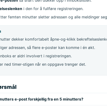
-e-posten
så snart den dukker opp i innbokslisten.
telseslenken
i den for å fullføre registreringen.
tter femten minutter sletter adressen og alle meldinger seg
R
utter dekker komfortabelt åpne-og-klikk bekreftelseslenke
lger adressen, så flere e-poster kan komme i én økt.
nboks er aldri involvert i registreringen.
er ned timer-stigen når en oppgave trenger det.
pørsmål
utters e-post forskjellig fra en 5 minutters?