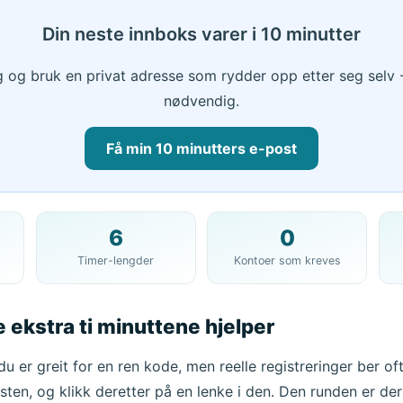
Din neste innboks varer i 10 minutter
g og bruk en privat adresse som rydder opp etter seg selv 
nødvendig.
Få min 10 minutters e-post
6
0
Din 10 minutters e-postadresse:
Timer-lengder
Kontoer som kreves
Kopier
 ekstra ti minuttene hjelper
Slett valgte
Endre e-post
Oppdater
u er greit for en ren kode, men reelle registreringer ber o
sten, og klikk deretter på en lenke i den. Den runden er der
Neste oppdatering om
15
sekunder