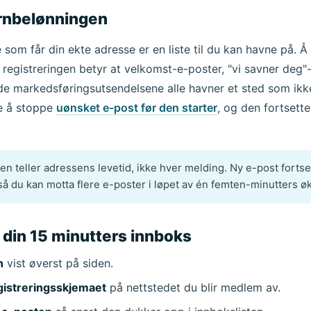
rnbelønningen
 som får din ekte adresse er en liste til du kan havne på. Å
registreringen betyr at velkomst-e-poster, "vi savner deg
 markedsføringsutsendelsene alle havner et sted som ikke
te å stoppe
uønsket e-post før den starter
, og den fortsette
n teller adressens levetid, ikke hver melding. Ny e-post forts
, så du kan motta flere e-poster i løpet av én femten-minutters øk
u din 15 minutters innboks
n
vist øverst på siden.
egistreringsskjemaet
på nettstedet du blir medlem av.