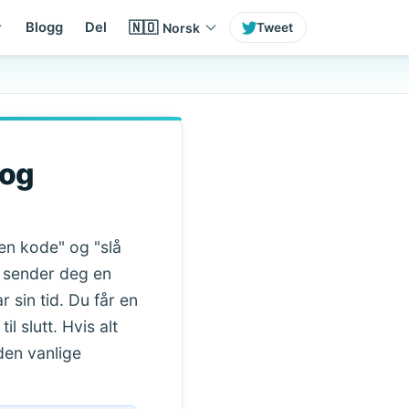
🇳🇴
Blogg
Del
Norsk
Tweet
 og
en kode" og "slå
g sender deg en
sin tid. Du får en
l slutt. Hvis alt
den vanlige