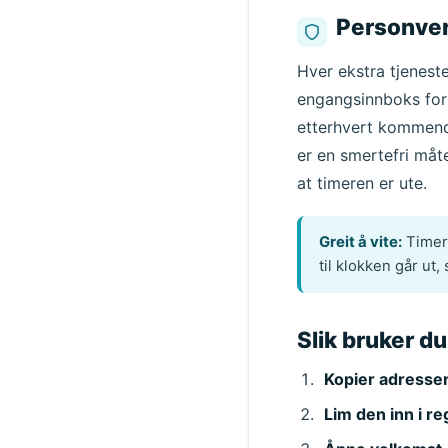
Personve
Hver ekstra tjeneste
engangsinnboks for 
etterhvert kommende
er en smertefri må
at timeren er ute.
Greit å vite:
Timere
til klokken går ut
Slik bruker d
Kopier adresse
Lim den inn i r