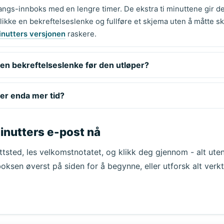
gs-innboks med en lengre timer. De ekstra ti minuttene gir de
likke en bekreftelseslenke og fullføre et skjema uten å måtte s
inutters versjonen
raskere.
 en bekreftelseslenke før den utløper?
er enda mer tid?
minutters e-post nå
ttsted, les velkomstnotatet, og klikk deg gjennom - alt ute
oksen øverst på siden for å begynne, eller utforsk alt verkt