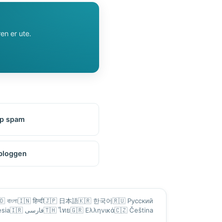
en er ute.
pp spam
bloggen
🇩
বাংলা
🇮🇳
हिन्दी
🇯🇵
日本語
🇰🇷
한국어
🇷🇺
Русский
sia
🇮🇷
فارسی
🇹🇭
ไทย
🇬🇷
Ελληνικά
🇨🇿
Čeština