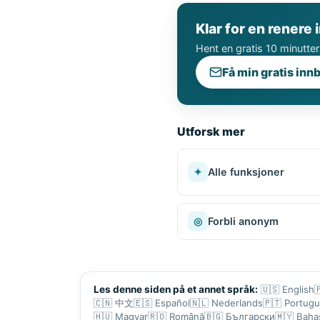
Klar for en renere
Hent en gratis 10 minutter
Få min gratis inn
Utforsk mer
✦
Alle funksjoner
◎
Forbli anonym
🇺🇸
English

Les denne siden på et annet språk:
🇨🇳
中文
🇪🇸
Español
🇳🇱
Nederlands
🇵🇹
Portug
🇭🇺
Magyar
🇷🇴
Română
🇧🇬
Български
🇲🇾
Baha