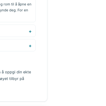
g rom til å åpne en
kynde deg. For en
n å oppgi din ekte
øyet tilbyr på