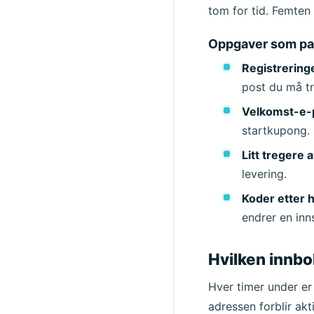
tom for tid. Femten
Avsender
Oppgaver som pas
Registrering
post du må tr
Velkomst-e-p
startkupong.
Litt tregere 
levering.
Koder etter 
endrer en inns
Hvilken innbo
Hver timer under er
adressen forblir akt