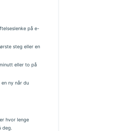
Handling
telseslenke på e-
ørste steg eller en
inutt eller to på
 en ny når du
er hvor lenge
å deg.