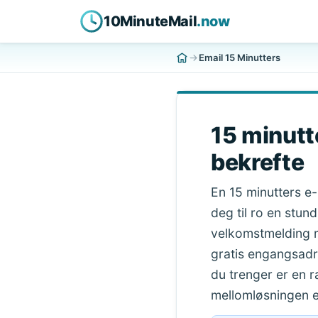
10MinuteMail
.now
Email 15 Minutters
15 minutte
bekrefte
En 15 minutters e
deg til ro en stun
velkomstmelding m
gratis engangsadre
du trenger er en 
mellomløsningen e