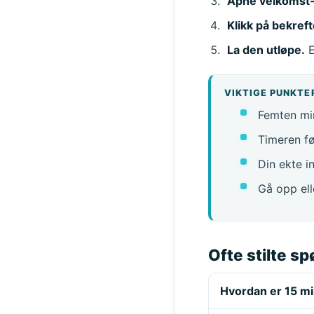
Åpne velkomst
Klikk på bekref
La den utløpe.
E
VIKTIGE PUNKTE
Femten min
Timeren fø
Din ekte in
Gå opp ell
Ofte stilte s
Hvordan er 15 min