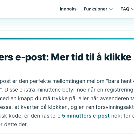
Innboks
Funksjoner
FAQ
rs e-post: Mer tid til å klikke
-post er den perfekte mellomtingen mellom "bare hent 
d". Disse ekstra minuttene betyr noe når en registrerin
ed en knapp du må trykke på, eller når avsenderen tar 
sse, et kvarter på klokken, og en ren forsvinningsakt ti
rask kode, er den raskere
5 minutters e-post
nok; for 
r dette det.