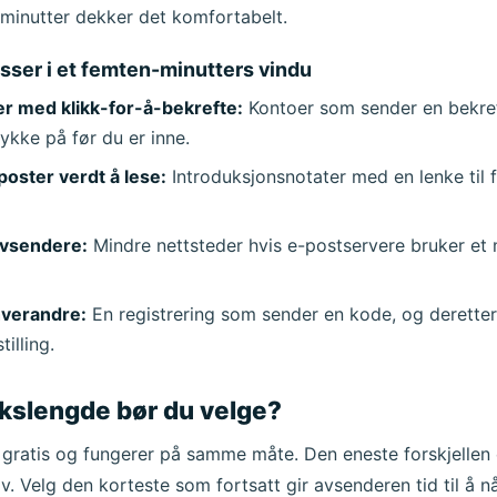
 minutter dekker det komfortabelt.
Emne
ser i et femten-minutters vindu
er med klikk-for-å-bekrefte:
Kontoer som sender en bekref
ykke på før du er inne.
oster verdt å lese:
Introduksjonsnotater med en lenke til f
avsendere:
Mindre nettsteder hvis e-postservere bruker et m
Venter på innkommende e-poster...
hverandre:
En registrering som sender en kode, og deretter
tilling.
Oppdater
kslengde bør du velge?
 gratis og fungerer på samme måte. Den eneste forskjellen 
iv. Velg den korteste som fortsatt gir avsenderen tid til å n