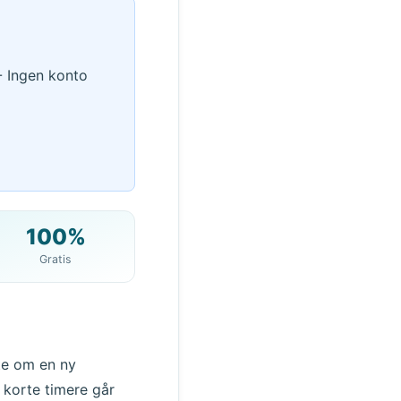
- Ingen konto
100%
Gratis
QR
fte om en ny
 korte timere går