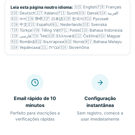
🇺🇸
English
🇫🇷
Français
Leia esta página noutro idioma:
🇩🇪
Deutsch
🇮🇹
Italiano
🇫🇮
Suomi
🇩🇰
Dansk
🇸🇦
العربية
🇧🇩
বাংলা
🇮🇳
हिन्दी
🇯🇵
日本語
🇰🇷
한국어
🇷🇺
Русский
🇨🇳
中文
🇪🇸
Español
🇳🇱
Nederlands
🇸🇪
Svenska
🇹🇷
Türkçe
🇻🇳
Tiếng Việt
🇵🇱
Polski
🇮🇩
Bahasa Indonesia
🇮🇷
فارسی
🇹🇭
ไทย
🇬🇷
Ελληνικά
🇨🇿
Čeština
🇭🇺
Magyar
🇷🇴
Română
🇧🇬
Български
🇳🇴
Norsk
🇲🇾
Bahasa Melayu
🇺🇦
Українська
🇮🇱
עברית
🇸🇰
Slovenčina
Email rápido de 10
Configuração
minutos
instantânea
Perfeito para inscrições e
Sem registro, comece a
verificações rápidas
usar imediatamente