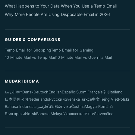
What Happens to Your Data When You Use a Temp Email
Why More People Are Using Disposable Email in 2026
GUIDES & COMPARISONS
Temp Email for Shopping
Temp Email for Gaming
10 Minute Mail vs Temp Mail
10 Minute Mail vs Guerrilla Mail
MUDAR IDIOMA
العربية
বাংলা
Dansk
Deutsch
English
Español
Suomi
Français
हिन्दी
Italiano
日本語
한국어
Nederlands
Русский
Svenska
Türkçe
中文
Tiếng Việt
Polski
Bahasa Indonesia
فارسی
ไทย
Ελληνικά
Čeština
Magyar
Română
Български
Norsk
Bahasa Melayu
Українська
עברית
Slovenčina