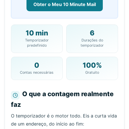
Obter o Meu 10 Minute Mail
10 min
6
Seu Endereço de Email de 10
Temporizador
Durações do
Minutos:
predefinido
temporizador
0
100%
Copiar
QR
Contas necessárias
Gratuito
O que a contagem realmente
faz
Próxima atualização em
15
segundos
O temporizador é o motor todo. Eis a curta vida
Remetente
Assunto
Ação
de um endereço, do início ao fim: