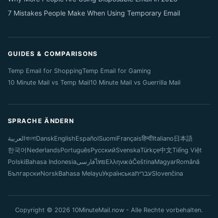
7 Mistakes People Make When Using Temporary Email
GUIDES & COMPARISONS
Temp Email for Shopping
Temp Email for Gaming
10 Minute Mail vs Temp Mail
10 Minute Mail vs Guerrilla Mail
SPRACHE ÄNDERN
العربية
বাংলা
Dansk
English
Español
Suomi
Français
हिन्दी
Italiano
日本語
한국어
Nederlands
Português
Русский
Svenska
Türkçe
中文
Tiếng Việt
Polski
Bahasa Indonesia
فارسی
ไทย
Ελληνικά
Čeština
Magyar
Română
Български
Norsk
Bahasa Melayu
Українська
עברית
Slovenčina
Copyright © 2026 10MinuteMail.now - Alle Rechte vorbehalten.