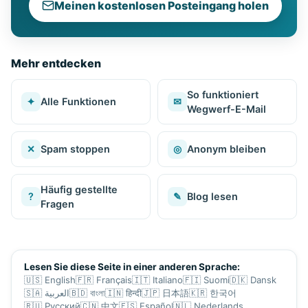
Meinen kostenlosen Posteingang holen
Mehr entdecken
So funktioniert
✦
Alle Funktionen
✉
Wegwerf-E-Mail
✕
Spam stoppen
◎
Anonym bleiben
Häufig gestellte
?
✎
Blog lesen
Fragen
Lesen Sie diese Seite in einer anderen Sprache:
🇺🇸
English
🇫🇷
Français
🇮🇹
Italiano
🇫🇮
Suomi
🇩🇰
Dansk
🇸🇦
العربية
🇧🇩
বাংলা
🇮🇳
हिन्दी
🇯🇵
日本語
🇰🇷
한국어
🇷🇺
Русский
🇨🇳
中文
🇪🇸
Español
🇳🇱
Nederlands