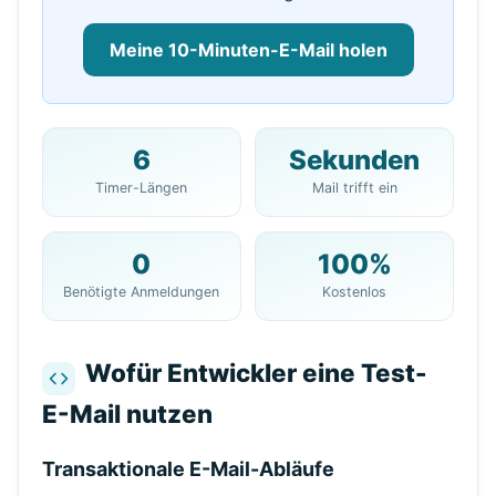
Meine 10-Minuten-E-Mail holen
6
Sekunden
Ihre 10-Minuten-Mail-
Timer-Längen
Mail trifft ein
Adresse:
0
100%
Benötigte Anmeldungen
Kostenlos
Kopieren
QR
Wofür Entwickler eine Test-
E-Mail nutzen
Nächste Aktualisierung in
15
Sekunden
Transaktionale E-Mail-Abläufe
Absender
Betreff
Aktion