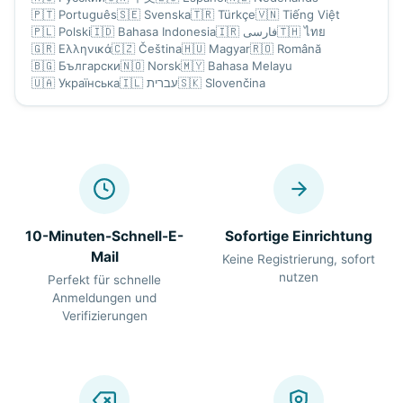
🇵🇹
Português
🇸🇪
Svenska
🇹🇷
Türkçe
🇻🇳
Tiếng Việt
🇵🇱
Polski
🇮🇩
Bahasa Indonesia
🇮🇷
فارسی
🇹🇭
ไทย
🇬🇷
Ελληνικά
🇨🇿
Čeština
🇭🇺
Magyar
🇷🇴
Română
🇧🇬
Български
🇳🇴
Norsk
🇲🇾
Bahasa Melayu
🇺🇦
Українська
🇮🇱
עברית
🇸🇰
Slovenčina
10-Minuten-Schnell-E-
Sofortige Einrichtung
Mail
Keine Registrierung, sofort
nutzen
Perfekt für schnelle
Anmeldungen und
Verifizierungen