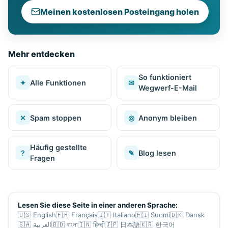
Meinen kostenlosen Posteingang holen
Mehr entdecken
So funktioniert
✦
Alle Funktionen
✉
Wegwerf-E-Mail
✕
Spam stoppen
◎
Anonym bleiben
Häufig gestellte
?
✎
Blog lesen
Fragen
Lesen Sie diese Seite in einer anderen Sprache:
🇺🇸
English
🇫🇷
Français
🇮🇹
Italiano
🇫🇮
Suomi
🇩🇰
Dansk
🇸🇦
العربية
🇧🇩
বাংলা
🇮🇳
हिन्दी
🇯🇵
日本語
🇰🇷
한국어