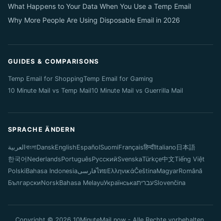
What Happens to Your Data When You Use a Temp Email
Why More People Are Using Disposable Email in 2026
GUIDES & COMPARISONS
Temp Email for Shopping
Temp Email for Gaming
10 Minute Mail vs Temp Mail
10 Minute Mail vs Guerrilla Mail
SPRACHE ÄNDERN
العربية
বাংলা
Dansk
English
Español
Suomi
Français
हिन्दी
Italiano
日本語
한국어
Nederlands
Português
Русский
Svenska
Türkçe
中文
Tiếng Việt
Polski
Bahasa Indonesia
فارسی
ไทย
Ελληνικά
Čeština
Magyar
Română
Български
Norsk
Bahasa Melayu
Українська
עברית
Slovenčina
Copyright © 2026 10MinuteMail.now - Alle Rechte vorbehalten.