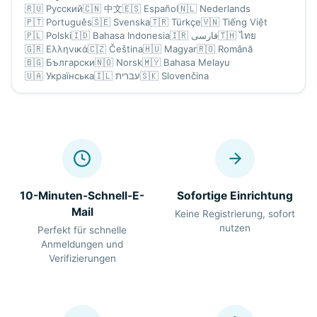
🇷🇺
Русский
🇨🇳
中文
🇪🇸
Español
🇳🇱
Nederlands
🇵🇹
Português
🇸🇪
Svenska
🇹🇷
Türkçe
🇻🇳
Tiếng Việt
🇵🇱
Polski
🇮🇩
Bahasa Indonesia
🇮🇷
فارسی
🇹🇭
ไทย
🇬🇷
Ελληνικά
🇨🇿
Čeština
🇭🇺
Magyar
🇷🇴
Română
🇧🇬
Български
🇳🇴
Norsk
🇲🇾
Bahasa Melayu
🇺🇦
Українська
🇮🇱
עברית
🇸🇰
Slovenčina
10-Minuten-Schnell-E-
Sofortige Einrichtung
Mail
Keine Registrierung, sofort
nutzen
Perfekt für schnelle
Anmeldungen und
Verifizierungen