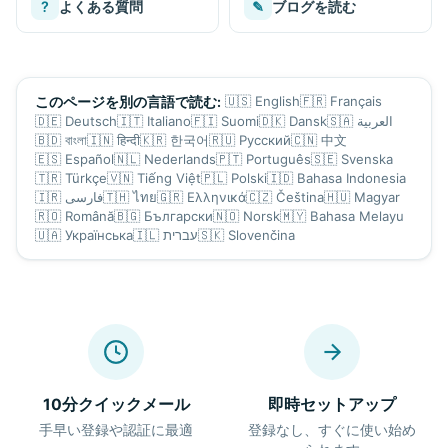
?
よくある質問
✎
ブログを読む
🇺🇸
English
🇫🇷
Français
このページを別の言語で読む:
🇩🇪
Deutsch
🇮🇹
Italiano
🇫🇮
Suomi
🇩🇰
Dansk
🇸🇦
العربية
🇧🇩
বাংলা
🇮🇳
हिन्दी
🇰🇷
한국어
🇷🇺
Русский
🇨🇳
中文
🇪🇸
Español
🇳🇱
Nederlands
🇵🇹
Português
🇸🇪
Svenska
🇹🇷
Türkçe
🇻🇳
Tiếng Việt
🇵🇱
Polski
🇮🇩
Bahasa Indonesia
🇮🇷
فارسی
🇹🇭
ไทย
🇬🇷
Ελληνικά
🇨🇿
Čeština
🇭🇺
Magyar
🇷🇴
Română
🇧🇬
Български
🇳🇴
Norsk
🇲🇾
Bahasa Melayu
🇺🇦
Українська
🇮🇱
עברית
🇸🇰
Slovenčina
10分クイックメール
即時セットアップ
手早い登録や認証に最適
登録なし、すぐに使い始め