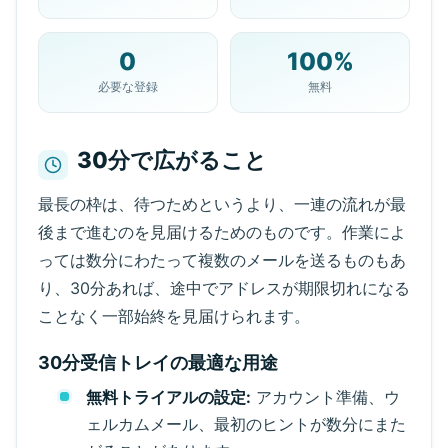
0
100%
コピー
QR
必要な登録
無料
30分で広がること
次の更新まで
15
秒
最長の枠は、待つためというより、一連の流れが最
後まで進むのを見届けるためのものです。作業によ
送信者
件名
操作
っては数分にわたって複数のメールを送るものもあ
り、30分あれば、途中でアドレスが期限切れになる
ことなく一部始終を見届けられます。
30分受信トレイの最適な用途
無料トライアルの設定:
アカウント準備、ウ
ェルカムメール、最初のヒントが数分にまた