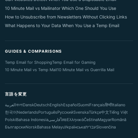
10 Minute Mail vs Mailinator Which One Should You Use
How to Unsubscribe from Newsletters Without Clicking Links
What Happens to Your Data When You Use a Temp Email
GUIDES & COMPARISONS
Temp Email for Shopping
Temp Email for Gaming
10 Minute Mail vs Temp Mail
10 Minute Mail vs Guerrilla Mail
言語を変更
العربية
বাংলা
Dansk
Deutsch
English
Español
Suomi
Français
हिन्दी
Italiano
한국어
Nederlands
Português
Русский
Svenska
Türkçe
中文
Tiếng Việt
Polski
Bahasa Indonesia
فارسی
ไทย
Ελληνικά
Čeština
Magyar
Română
Български
Norsk
Bahasa Melayu
Українська
עברית
Slovenčina