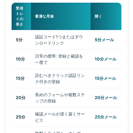
受信
トレ
最適な用途
開く
イの
長さ
認証コード1つまたはダウ
5分
5分メール
ンロードリンク
日常の標準: 登録と確認を
10分
10分メール
一度で
読むべきクリック認証リン
15分
15分メール
ク付きの登録
長めのフォームや複数ステ
20分
20分メール
ップの登録
確認メールが遅く届くサー
25分
25分メール
ビス