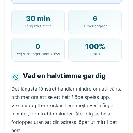
30 min
6
Din 10-minuters e-
Längsta timern
Timerlängder
postadress:
0
100%
Registreringar som krävs
Gratis
Kopiera
QR
Vad en halvtimme ger dig
Det längsta fönstret handlar mindre om att vänta
Nästa uppdatering om
15
sekunder
och mer om att se ett helt flöde spelas upp.
Vissa uppgifter skickar flera mejl över många
Avsändare
Ämne
Åtgärd
minuter, och trettio minuter låter dig se hela
förloppet utan att din adress löper ut mitt i det
hela.