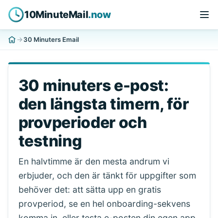
10MinuteMail
.now
30 Minuters Email
30 minuters e-post:
den längsta timern, för
provperioder och
testning
En halvtimme är den mesta andrum vi
erbjuder, och den är tänkt för uppgifter som
behöver det: att sätta upp en gratis
provperiod, se en hel onboarding-sekvens
komma in, eller testa e-posten din egen app