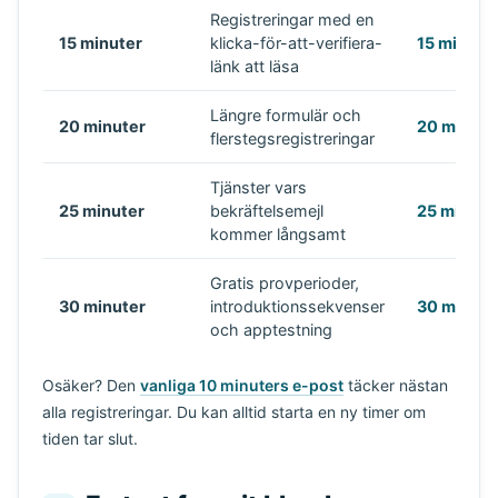
Registreringar med en
15 minuter
klicka-för-att-verifiera-
15 minute
länk att läsa
Längre formulär och
20 minuter
20 minute
flerstegsregistreringar
Tjänster vars
25 minuter
bekräftelsemejl
25 minute
kommer långsamt
Gratis provperioder,
30 minuter
introduktionssekvenser
30 minute
och apptestning
Osäker? Den
vanliga 10 minuters e-post
täcker nästan
alla registreringar. Du kan alltid starta en ny timer om
tiden tar slut.