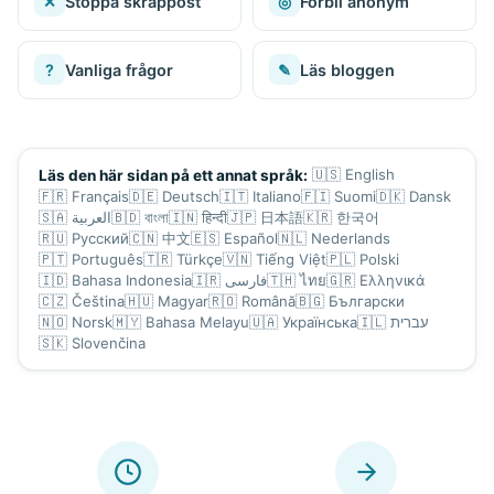
✕
Stoppa skräppost
◎
Förbli anonym
?
Vanliga frågor
✎
Läs bloggen
🇺🇸
English
Läs den här sidan på ett annat språk:
🇫🇷
Français
🇩🇪
Deutsch
🇮🇹
Italiano
🇫🇮
Suomi
🇩🇰
Dansk
🇸🇦
العربية
🇧🇩
বাংলা
🇮🇳
हिन्दी
🇯🇵
日本語
🇰🇷
한국어
🇷🇺
Русский
🇨🇳
中文
🇪🇸
Español
🇳🇱
Nederlands
🇵🇹
Português
🇹🇷
Türkçe
🇻🇳
Tiếng Việt
🇵🇱
Polski
🇮🇩
Bahasa Indonesia
🇮🇷
فارسی
🇹🇭
ไทย
🇬🇷
Ελληνικά
🇨🇿
Čeština
🇭🇺
Magyar
🇷🇴
Română
🇧🇬
Български
🇳🇴
Norsk
🇲🇾
Bahasa Melayu
🇺🇦
Українська
🇮🇱
עברית
🇸🇰
Slovenčina