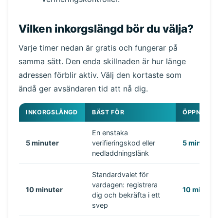
Vilken inkorgslängd bör du välja?
Varje timer nedan är gratis och fungerar på
samma sätt. Den enda skillnaden är hur länge
adressen förblir aktiv. Välj den kortaste som
ändå ger avsändaren tid att nå dig.
INKORGSLÄNGD
BÄST FÖR
ÖPPNA DE
En enstaka
5 minuter
verifieringskod eller
5 minuter
nedladdningslänk
Standardvalet för
vardagen: registrera
10 minuter
10 minute
dig och bekräfta i ett
svep