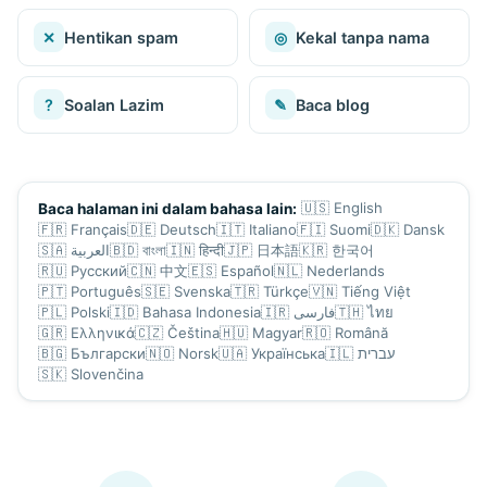
✕
Hentikan spam
◎
Kekal tanpa nama
?
Soalan Lazim
✎
Baca blog
🇺🇸
English
Baca halaman ini dalam bahasa lain:
🇫🇷
Français
🇩🇪
Deutsch
🇮🇹
Italiano
🇫🇮
Suomi
🇩🇰
Dansk
🇸🇦
العربية
🇧🇩
বাংলা
🇮🇳
हिन्दी
🇯🇵
日本語
🇰🇷
한국어
🇷🇺
Русский
🇨🇳
中文
🇪🇸
Español
🇳🇱
Nederlands
🇵🇹
Português
🇸🇪
Svenska
🇹🇷
Türkçe
🇻🇳
Tiếng Việt
🇵🇱
Polski
🇮🇩
Bahasa Indonesia
🇮🇷
فارسی
🇹🇭
ไทย
🇬🇷
Ελληνικά
🇨🇿
Čeština
🇭🇺
Magyar
🇷🇴
Română
🇧🇬
Български
🇳🇴
Norsk
🇺🇦
Українська
🇮🇱
עברית
🇸🇰
Slovenčina