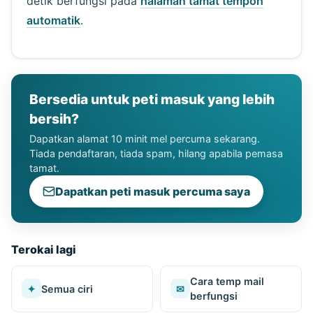
detik berfungsi pada
halaman tamat tempoh
automatik
.
Bersedia untuk peti masuk yang lebih
bersih?
Dapatkan alamat 10 minit mel percuma sekarang.
Tiada pendaftaran, tiada spam, hilang apabila pemasa
tamat.
Dapatkan peti masuk percuma saya
Terokai lagi
Cara temp mail
✦
Semua ciri
✉
berfungsi