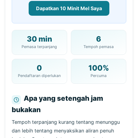
Dapatkan 10 Minit Mel Saya
30 min
6
Alamat 10 Minit Mel Anda:
Pemasa terpanjang
Tempoh pemasa
0
100%
Salin
QR
Pendaftaran diperlukan
Percuma
Apa yang setengah jam
bukakan
Penyegaran seterusnya dalam
15
saat
Penghantar
Subjek
Tindakan
Tempoh terpanjang kurang tentang menunggu
dan lebih tentang menyaksikan aliran penuh