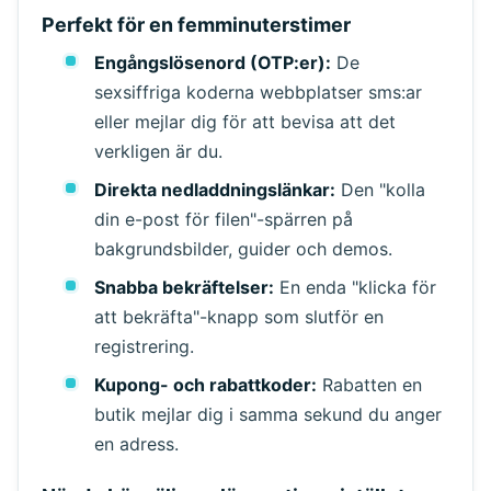
Perfekt för en femminuterstimer
Engångslösenord (OTP:er):
De
sexsiffriga koderna webbplatser sms:ar
Väntar på inkommande e-post...
eller mejlar dig för att bevisa att det
verkligen är du.
Uppdatera
Direkta nedladdningslänkar:
Den "kolla
din e-post för filen"-spärren på
bakgrundsbilder, guider och demos.
Snabba bekräftelser:
En enda "klicka för
att bekräfta"-knapp som slutför en
registrering.
Kupong- och rabattkoder:
Rabatten en
butik mejlar dig i samma sekund du anger
en adress.