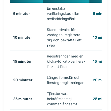
En enstaka
5 minuter
verifieringskod eller
5 minuter
nedladdningslänk
Standardvalet för
vardagen: registrera
10 minuter
10 minute
dig och bekräfta i ett
svep
Registreringar med en
15 minuter
klicka-för-att-verifiera-
15 minute
länk att läsa
Längre formulär och
20 minuter
20 minute
flerstegsregistreringar
Tjänster vars
25 minuter
bekräftelsemejl
25 minute
kommer långsamt