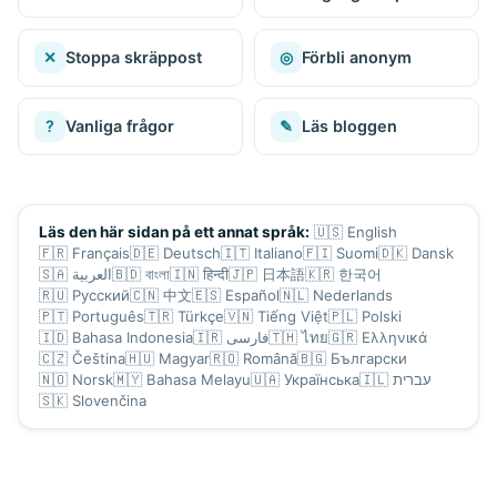
✕
Stoppa skräppost
◎
Förbli anonym
?
Vanliga frågor
✎
Läs bloggen
🇺🇸
English
Läs den här sidan på ett annat språk:
🇫🇷
Français
🇩🇪
Deutsch
🇮🇹
Italiano
🇫🇮
Suomi
🇩🇰
Dansk
🇸🇦
العربية
🇧🇩
বাংলা
🇮🇳
हिन्दी
🇯🇵
日本語
🇰🇷
한국어
🇷🇺
Русский
🇨🇳
中文
🇪🇸
Español
🇳🇱
Nederlands
🇵🇹
Português
🇹🇷
Türkçe
🇻🇳
Tiếng Việt
🇵🇱
Polski
🇮🇩
Bahasa Indonesia
🇮🇷
فارسی
🇹🇭
ไทย
🇬🇷
Ελληνικά
🇨🇿
Čeština
🇭🇺
Magyar
🇷🇴
Română
🇧🇬
Български
🇳🇴
Norsk
🇲🇾
Bahasa Melayu
🇺🇦
Українська
🇮🇱
עברית
🇸🇰
Slovenčina