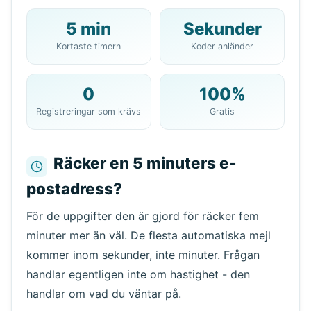
5 min
Sekunder
Din 10-minuters e-
Kortaste timern
Koder anländer
postadress:
0
100%
Registreringar som krävs
Gratis
Kopiera
QR
Räcker en 5 minuters e-
postadress?
Nästa uppdatering om
15
sekunder
För de uppgifter den är gjord för räcker fem
Avsändare
Ämne
Åtgärd
minuter mer än väl. De flesta automatiska mejl
kommer inom sekunder, inte minuter. Frågan
handlar egentligen inte om hastighet - den
handlar om vad du väntar på.