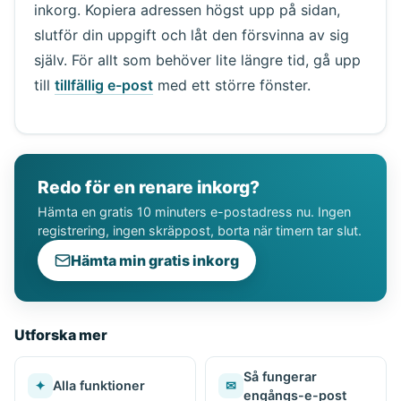
inkorg. Kopiera adressen högst upp på sidan,
slutför din uppgift och låt den försvinna av sig
själv. För allt som behöver lite längre tid, gå upp
till
tillfällig e-post
med ett större fönster.
Redo för en renare inkorg?
Hämta en gratis 10 minuters e-postadress nu. Ingen
registrering, ingen skräppost, borta när timern tar slut.
Hämta min gratis inkorg
Utforska mer
Så fungerar
✦
Alla funktioner
✉
engångs-e-post