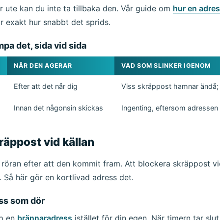
r ute kan du inte ta tillbaka den. Vår guide om
hur en adre
r exakt hur snabbt det sprids.
pa det, sida vid sida
NÄR DEN AGERAR
VAD SOM SLINKER IGENOM
Efter att det når dig
Viss skräppost hamnar ändå; 
Väntar på inkommande e-post...
Innan det någonsin skickas
Ingenting, eftersom adressen 
Uppdatera
räppost vid källan
p röran efter att den kommit fram. Att blockera skräppost vi
. Så här gör en kortlivad adress det.
ss som dör
pp en
brännaradress
istället för din egen. När timern tar slu