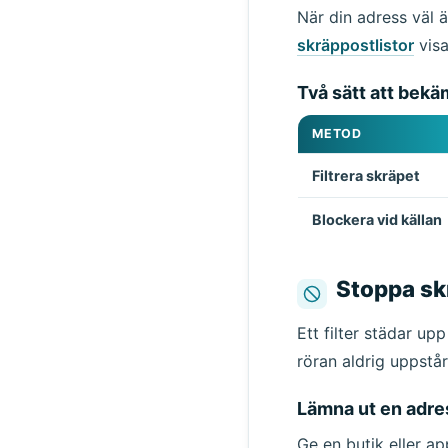
När din adress väl ä
skräppostlistor
visa
Två sätt att bekäm
METOD
Filtrera skräpet
Blockera vid källan
Stoppa sk
Ett filter städar up
röran aldrig uppstår
Lämna ut en adre
Ge en butik eller a