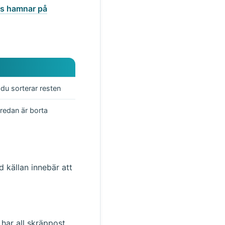
ss hamnar på
du sorterar resten
redan är borta
d källan innebär att
t har all skräppost