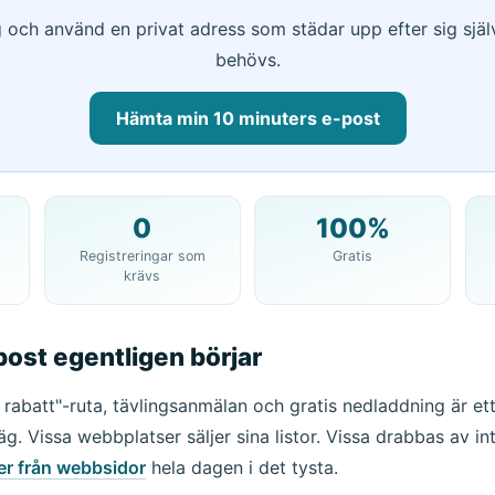
 och använd en privat adress som städar upp efter sig själ
behövs.
Hämta min 10 minuters e-post
0
100%
Din 10-minuters e-postadress:
Registreringar som
Gratis
krävs
Kopiera
post egentligen börjar
Ta bort vald
Ändra e-post
Uppdater
 rabatt"-ruta, tävlingsanmälan och gratis nedladdning är ett
Nästa uppdatering om
15
sekunder
äg. Vissa webbplatser säljer sina listor. Vissa drabbas av i
er från webbsidor
hela dagen i det tysta.
e
Ämne