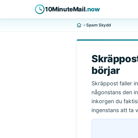
10MinuteMail
.now
Spam Skydd
Skräppost
börjar
Skräppost faller i
någonstans den in
inkorgen du faktis
ingenstans att ta 