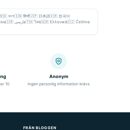
🇧🇩
বাংলা
🇮🇳
हिन्दी
🇯🇵
日本語
🇰🇷
한국어
sia
🇮🇷
فارسی
🇹🇭
ไทย
🇬🇷
Ελληνικά
🇨🇿
Čeština
ing
Anonym
er 10
Ingen personlig information krävs
FRÅN BLOGGEN