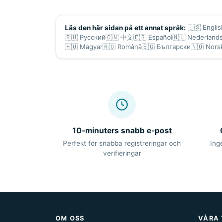
🇺🇸
Englis
Läs den här sidan på ett annat språk:
🇷🇺
Русский
🇨🇳
中文
🇪🇸
Español
🇳🇱
Nederland
🇭🇺
Magyar
🇷🇴
Română
🇧🇬
Български
🇳🇴
Nors
10-minuters snabb e-post
Perfekt för snabba registreringar och
Ing
verifieringar
OM OSS
VÅRA 