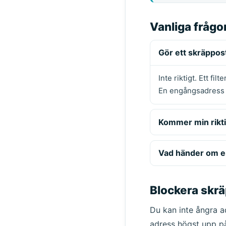
Vanliga frågo
Gör ett skräppos
Inte riktigt. Ett fi
En engångsadress st
Kommer min rikti
Vad händer om e
Blockera skrä
Du kan inte ångra a
adress högst upp på 