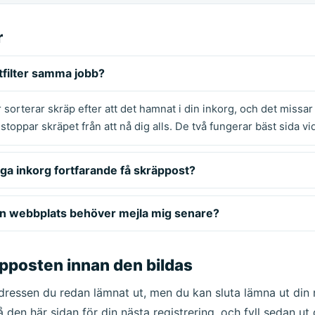
r
tfilter samma jobb?
lter sorterar skräp efter att det hamnat i din inkorg, och det missa
oppar skräpet från att nå dig alls. De två fungerar bäst sida vid
ga inkorg fortfarande få skräppost?
n webbplats behöver mejla mig senare?
pposten innan den bildas
dressen du redan lämnat ut, men du kan sluta lämna ut din 
den här sidan för din nästa registrering, och fyll sedan ut