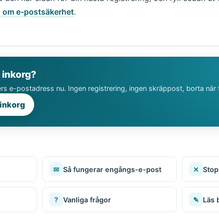
s om e-postsäkerhet
.
 inkorg?
s e-postadress nu. Ingen registrering, ingen skräppost, borta när t
 inkorg
✉
Så fungerar engångs-e-post
✕
Stop
?
Vanliga frågor
✎
Läs 