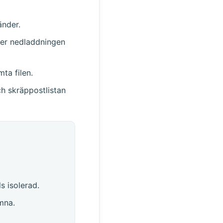
änder.
ler nedladdningen
ta filen.
ch skräppostlistan
s isolerad.
amna.