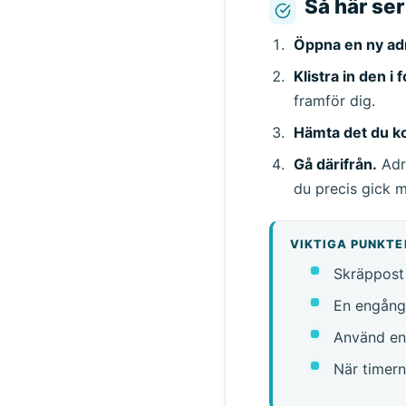
Så här ser
Öppna en ny ad
Klistra in den i 
framför dig.
Hämta det du k
Gå därifrån.
Adre
du precis gick m
VIKTIGA PUNKTE
Skräppost 
En engångsa
Använd en 
När timern