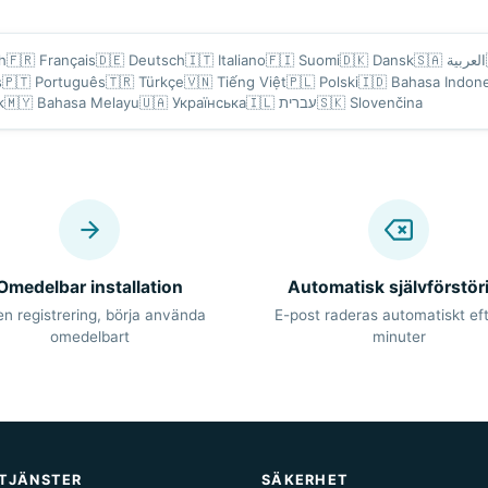
h
🇫🇷
Français
🇩🇪
Deutsch
🇮🇹
Italiano
🇫🇮
Suomi
🇩🇰
Dansk
🇸🇦
العربية
s
🇵🇹
Português
🇹🇷
Türkçe
🇻🇳
Tiếng Việt
🇵🇱
Polski
🇮🇩
Bahasa Indone
k
🇲🇾
Bahasa Melayu
🇺🇦
Українська
🇮🇱
עברית
🇸🇰
Slovenčina
Omedelbar installation
Automatisk självförstör
en registrering, börja använda
E-post raderas automatiskt eft
omedelbart
minuter
TJÄNSTER
SÄKERHET