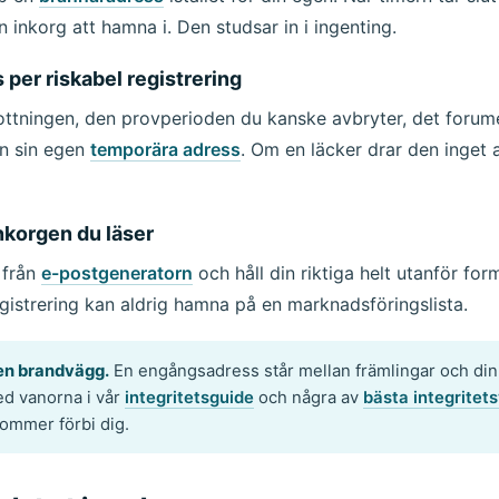
 inkorg att hamna i. Den studsar in i ingenting.
per riskabel registrering
ttningen, den provperioden du kanske avbryter, det forum
en sin egen
temporära adress
. Om en läcker drar den inget
nkorgen du läser
 från
e-postgeneratorn
och håll din riktiga helt utanför for
egistrering kan aldrig hamna på en marknadsföringslista.
en brandvägg.
En engångsadress står mellan främlingar och din r
d vanorna i vår
integritetsguide
och några av
bästa integritet
kommer förbi dig.