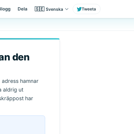
🇸🇪
Blogg
Dela
Svenska
Tweeta
an den
ga adress hamnar
 aldrig ut
 skräppost har