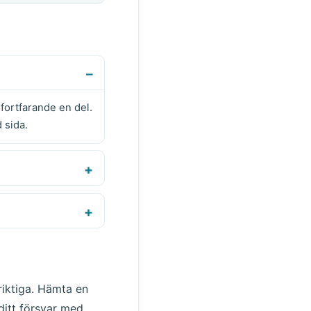
r fortfarande en del.
 sida.
riktiga. Hämta en
 ditt försvar med