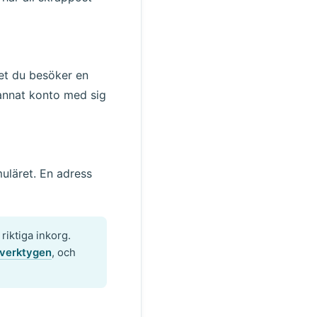
et du besöker en
 annat konto med sig
muläret. En adress
iktiga inkorg.
sverktygen
, och