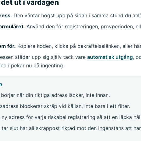
 det ut i vardagen
ress.
Den väntar högst upp på sidan i samma stund du anl
formuläret.
Använd den för registreringen, provperioden, el
om för.
Kopiera koden, klicka på bekräftelselänken, eller häm
ssen städar upp sig själv tack vare
automatisk utgång
, o
ed i pekar nu på ingenting.
R
börjar när din riktiga adress läcker, inte innan.
dress blockerar skräp vid källan, inte bara i ett filter.
ny adress för varje riskabel registrering så att en läcka håll
 tar slut har all skräppost riktad mot den ingenstans att h