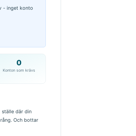
v - inget konto
0
Konton som krävs
QR
a
 ställe där din
ntrång. Och bottar
Åtgärd