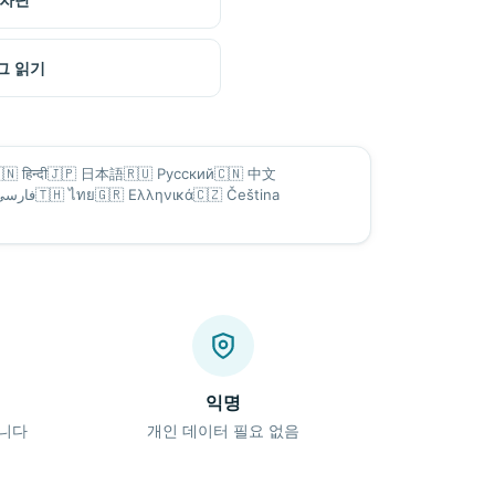
그 읽기
🇳
हिन्दी
🇯🇵
日本語
🇷🇺
Русский
🇨🇳
中文
فارسی
🇹🇭
ไทย
🇬🇷
Ελληνικά
🇨🇿
Čeština
익명
됩니다
개인 데이터 필요 없음