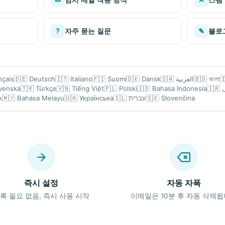
?
자주 묻는 질문
✎
블로
nçais
🇩🇪
Deutsch
🇮🇹
Italiano
🇫🇮
Suomi
🇩🇰
Dansk
🇸🇦
العربية
🇧🇩
বাংলা

venska
🇹🇷
Türkçe
🇻🇳
Tiếng Việt
🇵🇱
Polski
🇮🇩
Bahasa Indonesia
🇮🇷
k
🇲🇾
Bahasa Melayu
🇺🇦
Українська
🇮🇱
עברית
🇸🇰
Slovenčina
즉시 설정
자동 자폭
록 필요 없음, 즉시 사용 시작
이메일은 10분 후 자동 삭제