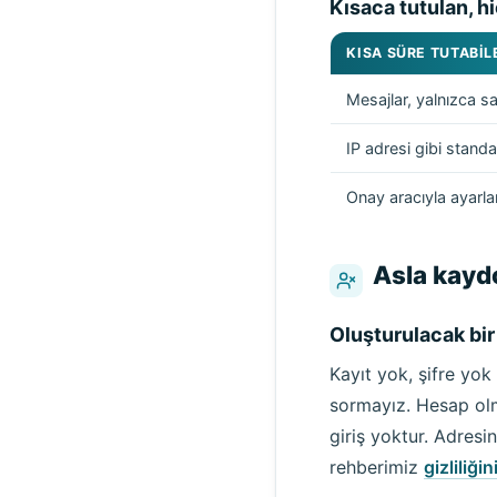
Kısaca tutulan, h
KISA SÜRE TUTABIL
Mesajlar, yalnızca s
IP adresi gibi stand
Onay aracıyla ayarla
Asla kayd
Oluşturulacak bir
Kayıt yok, şifre yok
sormayız. Hesap olm
giriş yoktur. Adres
rehberimiz
gizliliği