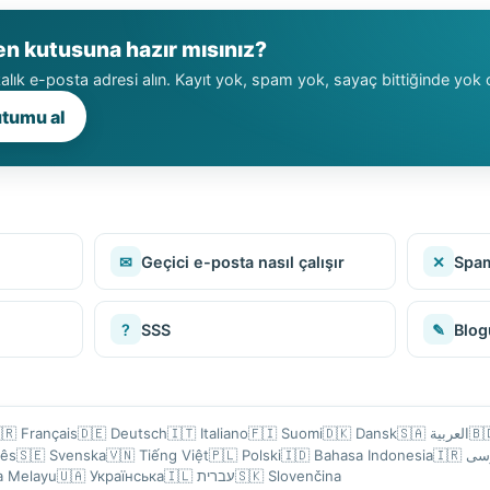
en kutusuna hazır mısınız?
kalık e-posta adresi alın. Kayıt yok, spam yok, sayaç bittiğinde yok o
utumu al
✉
Geçici e-posta nasıl çalışır
✕
Spam
?
SSS
✎
Blog
🇷
Français
🇩🇪
Deutsch
🇮🇹
Italiano
🇫🇮
Suomi
🇩🇰
Dansk
🇸🇦
العربية
🇧
uês
🇸🇪
Svenska
🇻🇳
Tiếng Việt
🇵🇱
Polski
🇮🇩
Bahasa Indonesia
🇮🇷
فا
a Melayu
🇺🇦
Українська
🇮🇱
עברית
🇸🇰
Slovenčina