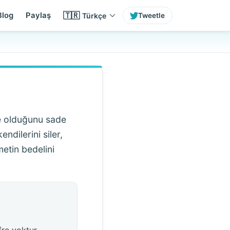
🇹🇷
Blog
Paylaş
Türkçe
Tweetle
 ne olduğunu sade
endilerini siler,
metin bedelini
re yoktur.