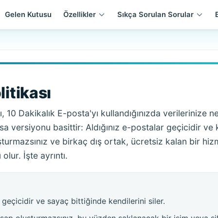
Gelen Kutusu
Özellikler
Sıkça Sorulan Sorular
litikası
ası, 10 Dakikalık E-posta'yı kullandığınızda verilerinize
ısa versiyonu basittir: Aldığınız e-postalar geçicidir ve k
şturmazsınız ve birkaç dış ortak, ücretsiz kalan bir hiz
lur. İşte ayrıntı.
geçicidir ve sayaç bittiğinde kendilerini siler.
esap oluşturmazsınız, bu yüzden saklanacak bir isim veya şif