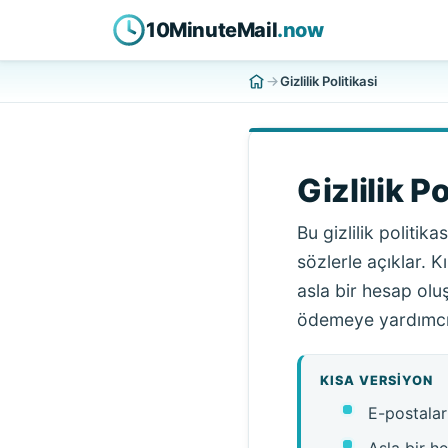
10MinuteMail
.now
Gizlilik Politikasi
Gizlilik Po
Bu gizlilik politik
sözlerle açıklar. K
asla bir hesap olu
ödemeye yardımcı o
KISA VERSIYON
E-postalar 
Asla bir h