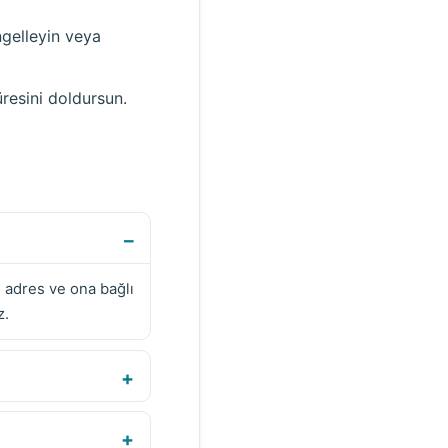
ngelleyin veya
resini doldursun.
, adres ve ona bağlı
z.