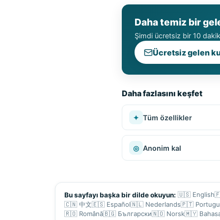
Daha temiz bir gel
Şimdi ücretsiz bir 10 daki
Ücretsiz gelen k
Daha fazlasını keşfet
✦
Tüm özellikler
◎
Anonim kal
🇺🇸
English

Bu sayfayı başka bir dilde okuyun:
🇨🇳
中文
🇪🇸
Español
🇳🇱
Nederlands
🇵🇹
Portug
🇷🇴
Română
🇧🇬
Български
🇳🇴
Norsk
🇲🇾
Bahas