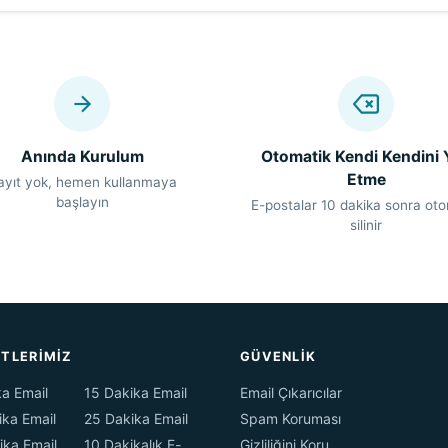
Anında Kurulum
Otomatik Kendi Kendini 
Etme
ayıt yok, hemen kullanmaya
başlayın
E-postalar 10 dakika sonra ot
silinir
TLERIMIZ
GÜVENLIK
a Email
15 Dakika Email
Email Çıkarıcılar
ika Email
25 Dakika Email
Spam Koruması
ika Email
10 Dakikalık E-
Gizliliğini Koru