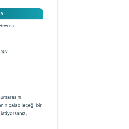
ER
dresiniz
rşivi
 numarasını
nin çalabileceği bir
stiyorsanız,