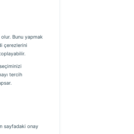
ı olur. Bunu yapmak
i çerezlerini
oplayabilir.
seçiminizi
mayı tercih
apsar.
n sayfadaki onay