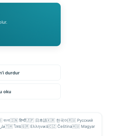
lur.
'i durdur
u oku
🇩
বাংলা
🇮🇳
हिन्दी
🇯🇵
日本語
🇰🇷
한국어
🇷🇺
Русский
فار
🇹🇭
ไทย
🇬🇷
Ελληνικά
🇨🇿
Čeština
🇭🇺
Magyar