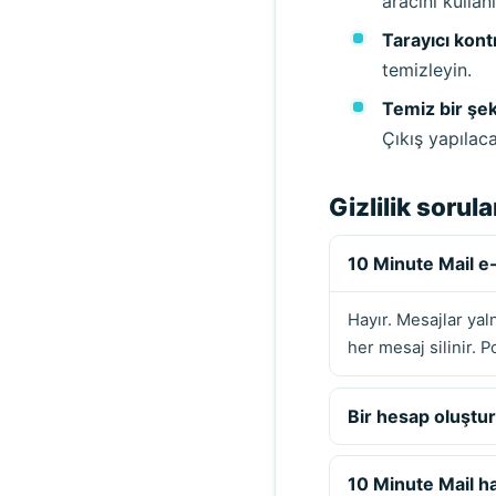
aracını kullanı
Tarayıcı kontr
temizleyin.
Temiz bir şek
Çıkış yapılaca
Gizlilik sorul
10 Minute Mail e
Hayır. Mesajlar yal
her mesaj silinir. 
Bir hesap oluşt
10 Minute Mail han